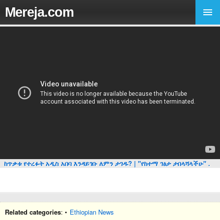
Mereja.com
ከጥቃቱ የተረፉት አዲስ አበባ እንዳይገቡ ለምን ታገዱ? | "የከተማ ገፅታ ታበላሻላችሁ" .
Related categories
: •
Ethiopian News