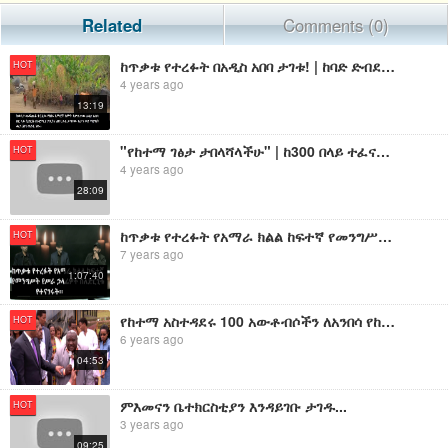
Related
Comments (0)
ከጥቃቱ የተረፉት በአዲስ አበባ ታገቱ! | ከባድ ድብደባ ተፈፅሞባቸዋል!
HOT
4 years ago
13:19
"የከተማ ገፅታ ታበላሻላችሁ" | ከ300 በላይ ተፈናቃዮች ከአዲስ አበባ ተባረሩ
HOT
4 years ago
28:09
ከጥቃቱ የተረፉት የአማራ ክልል ከፍተኛ የመንግሥት የሥራ ኃላፊዎች ስለድርጊቱ የተናገሩት፡፡
HOT
7 years ago
1:07:40
የከተማ አስተዳደሩ 100 አውቶብሶችን ለአንበሳ የከተማ አውቶብስ አገልግሎት ድርጅት አስረከበ
HOT
6 years ago
04:53
ምእመናን ቤተክርስቲያን እንዳይገቡ ታገዱ...
HOT
3 years ago
09:25