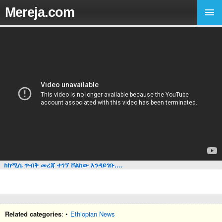
Mereja.com
ከከሚሴ ጥብቅ መረጃ ተገኘ ሾልከው እንዳይገቡ….
Related categories
: •
Ethiopian News