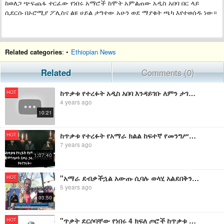
ከወለጋ ጭፍጨፋ ተርፈው የነበሩ አማሮች ከሞት አምልጠው አዲስ አበባ በር ላይ
ሲደርሱ በኦሮሚያ ፖሊስና ልዩ ሀይል ታግተው አሁን ወደ ማያቁት ጫካ እየተወሰዱ ነው።
Related categories
: •
Ethiopian News
Related
Comments (0)
ከጥቃቱ የተረፉት አዲስ አበባ እንዳይገቡ ለምን ታገዱ? | "የከተማ ገፅታ ታበላሻላችሁ" .
HOT
4 years ago
10:21
ከጥቃቱ የተረፉት የአማራ ክልል ከፍተኛ የመንግሥት የሥራ ኃላፊዎች ስለድርጊቱ የተናገሩት፡፡
HOT
7 years ago
1:07:40
"አማራ ደብቃችኋል አውጡ ሲባሉ ወላሂ አልደበቅንም ብለው አትርፈውናል።" ከጥቃቱ የተረፉ ዜጎች
HOT
5 years ago
03:50
"ጥቃት ደርሶባቸው የነበሩ 4 ክፍለ ጦሮች ከጥቃቱ አገግመው ለድል በቅተዋል።" ሜጀር ጀኔራል ክንዱ ገዙ
HOT