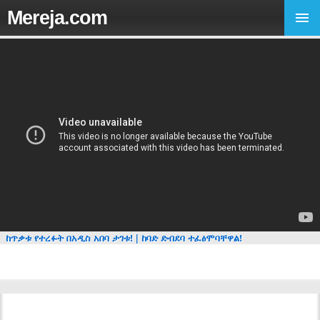
Mereja.com
ከጥቃቱ የተረፉት በአዲስ አበባ ታገቱ! | ከባድ ድብደባ ተፈፅሞባቸዋል!