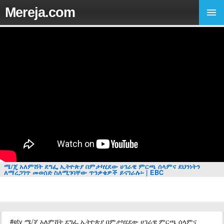
Mereja.com
ሜ/ጄ አለምሸት ደግፌ ኢትዮጵያ በምታካሂደው ሀገራዊ ምርጫ ሰላምና ደህንነትን
ለማረጋገጥ መወሰድ ስለሚገባቸው ጥንቃቄዎች ይናገራሉ፡- | EBC
#etv ሜ/ጄ አለምሸት ደግፌ ኢትዮጵያ በምታካሂደው ሀገራዊ ምርጫ ሰላምና