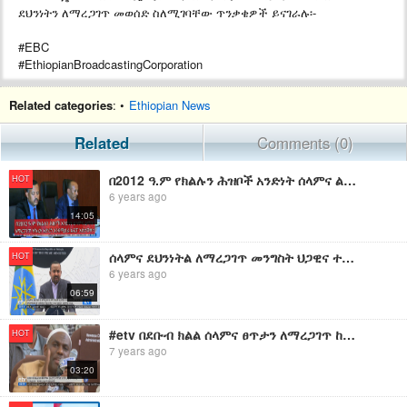
ደህንነትን ለማረጋገጥ መወሰድ ስለሚገባቸው ጥንቃቄዎች ይናገራሉ፡-
#EBC
#EthiopianBroadcastingCorporation
Related categories
: •
Ethiopian News
Related
Comments (0)
በ2012 ዓ.ም የክልሉን ሕዝቦች አንድነት ሰላምና ልማት ለማረጋገጥ ትኩረት አድርጎ እንደሚሰራ አዴፓ አስታወቀ።
HOT
6 years ago
14:05
ሰላምና ደህንነትል ለማረጋገጥ መንግስት ህጋዊና ተመጣጣኝ እርምጃ እንደሚወሰድ ጠቅላይ ሚኒስትር ዶክተር ዐቢይ አህመድ ገለጹ፡፡
HOT
6 years ago
06:59
#etv በደቡብ ክልል ሰላምና ፀጥታን ለማረጋገጥ ከተቋቋመው ጊዜያዊ ኮማንድ ፖስት ጋር በትብብር እንደሚሰሩ የሀዋሳ ከተማ ነዋሪዎች ተናገሩ።
HOT
7 years ago
03:20