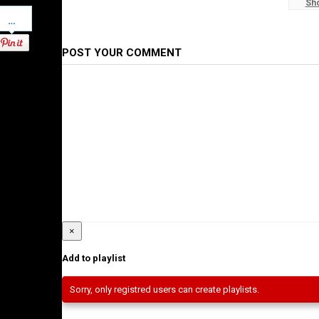
Sh
Ethiopian News
Pinterest
POST YOUR COMMENT
×
Add to playlist
Sorry, only registred users can create playlists.