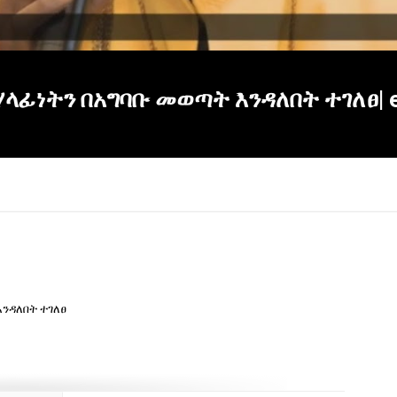
ፊነትን በአግባቡ መወጣት እንዳለበት ተገለፀ| e
ንዳለበት ተገለፀ
×
Report
this
video