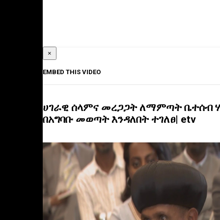
×
EMBED THIS VIDEO
ሀገራዊ ሰላምና መረጋጋት ለማምጣት ቤተሰብ 
በአግባቡ መወጣት እንዳለበት ተገለፀ| etv