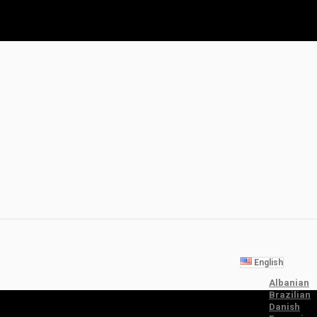
English
Albanian
Brazilian
Danish