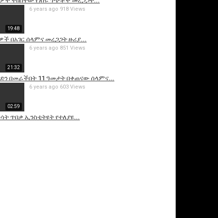
ዎች ተከስተው የነበሩ ግጭቶች መረጋጋት...
6 years ago
918 Views
19:48
ዎች በአገር ሰላምና መረጋጋት ዙሪያ...
6 years ago
851 Views
21:32
ድን በመራችበት 11 ዓመታት በቀጠናው ሰላምና...
6 years ago
603 Views
02:59
ሳት ጥበቃ ኢንስቲትዩት የተለያዩ...