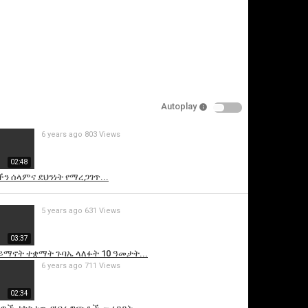
Autoplay
6 years ago
803 Views
is video
02:48
ን ሰላምና ደህንነት የማረጋገጥ...
5 years ago
631 Views
03:37
ይማኖት ተቋማት ጉባኤ ላለፉት 10 ዓመታት...
6 years ago
711 Views
02:34