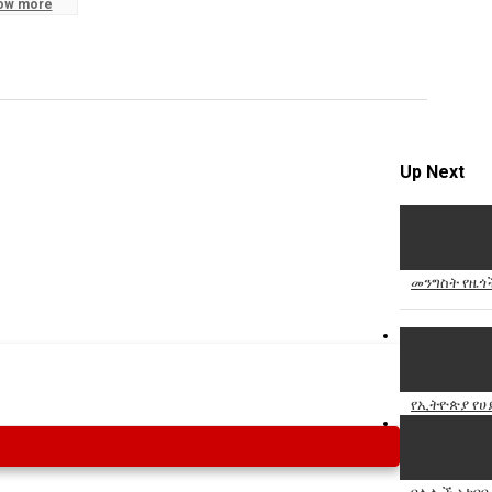
ow more
Specify
Reason
Up Next
Cancel
Report th
መንግስት የዜጎች
የኢትዮጵያ የሀ