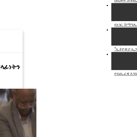
በሌሎች አካባቢ
የአገር ሽማግሌ
"ኢትዮጵያ ኢጋ
ሃላፊነትን
የብሔራዊ እንስ