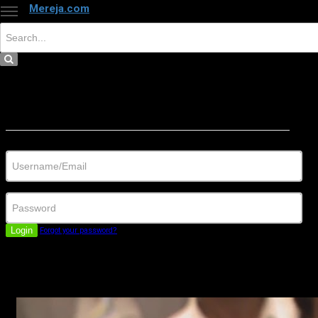
Mereja.com
×
Close
Sign in
Username/Email
Password
Login
Forgot your password?