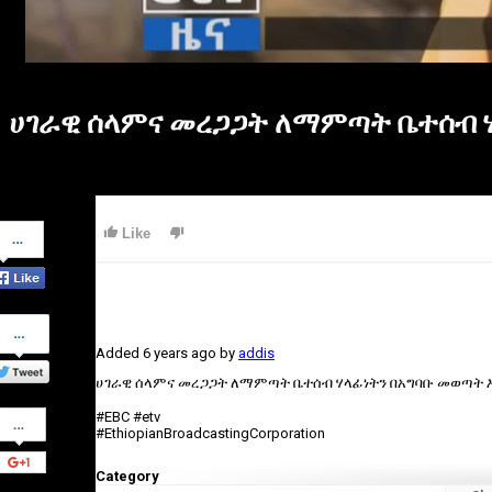
ሀገራዊ ሰላምና መረጋጋት ለማምጣት ቤተሰብ ሃላ
Share
Like
on
Facebook
Share
on
Added
6 years ago
by
addis
Twitter
ሀገራዊ ሰላምና መረጋጋት ለማምጣት ቤተሰብ ሃላፊነትን በአግባቡ መወጣት እ
Share
#EBC #etv
on
#EthiopianBroadcastingCorporation
Google+
Category