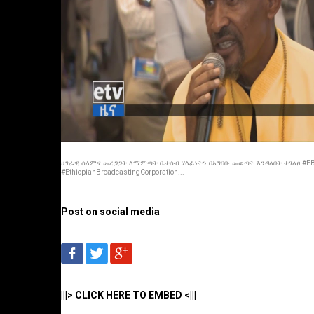
ሀገራዊ ሰላምና መረጋጋት ለማምጣት ቤተሰብ ሃላፊነትን በአግባቡ መወጣት እንዳለበት ተገለፀ #EB
#EthiopianBroadcastingCorporation...
Post on social media
|||> CLICK HERE TO EMBED <|||