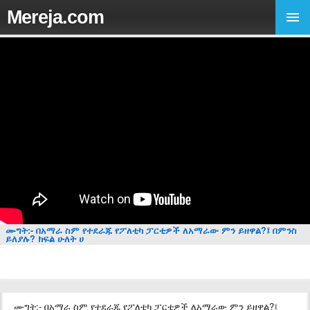
Mereja.com
ሙግት:- በአማራ ስም የተደራጁ የፖለቲካ ፓርቲዎች ለአማራው ምን ይዘዋል?፤ በምንስ
ይለያሉ? ክፍል ሁለት ሀ
ሙግት:- በአማራ ስም የተደራጁ የፖለቲካ ፓርቲዎች ለአማራው ምን ይዘዋል?፤