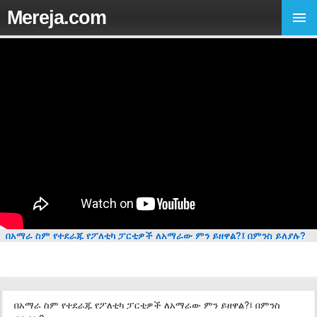
Mereja.com
በአማራ ስም የተደራጁ የፖለቲካ ፓርቲዎች ለአማራው ምን ይዘዋል?፤ በምንስ ይለያሉ?
በአማራ ስም የተደራጁ የፖለቲካ ፓርቲዎች ለአማራው ምን ይዘዋል?፤ በምንስ