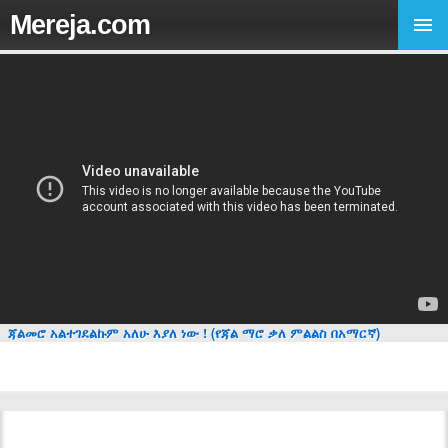
Mereja.com
ጃልመሮ አልተገደልኩም አለሁ እያለ ነው ! (የጃል ማሮ ቃለ ምልልስ በአማርኛ)