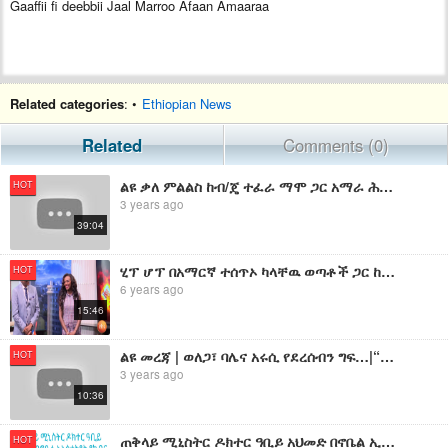
Gaaffii fi deebbii Jaal Marroo Afaan Amaaraa
Related categories
: •
Ethiopian News
Related
Comments (0)
ልዩ ቃለ ምልልስ ከብ/ጄ ተፈራ ማሞ ጋር አማራ ሕዝብ ቁርጠኛ መሪ ካልፈጠረ እንደቆሰለ ይኖራል - ልዩ ቃለ ምልልስ ከብ/ጄ ተፈራ ማሞ ጋር
HOT
3 years ago
39:04
ሂፕ ሆፕ በአማርኛ ተሰጥኦ ካላቸዉ ወጣቶች ጋር ከእሁድን በኢቢኤስ/Ehuden Be EBS With Thalented Young Hiphop Boys
HOT
6 years ago
15:46
ልዩ መረጃ | ወለጋ፣ ባሌና አሩሲ የደረሰብን ግፍ…|“ጃልመሮ አስማተኛ ነው”ብሎ የሚያምን ጀነራል አለ
HOT
3 years ago
10:36
ጠቅላይ ሚኒስትር ዶክተር ዓቢይ አህመድ በኖቤል ኢኒስቲትዩት የክብር መዝገብ ላይ በአማርኛ የተፃፈ ፊርማ በማስቀመጥ የመጀመሪያው ሆነዋል፡፡
HOT