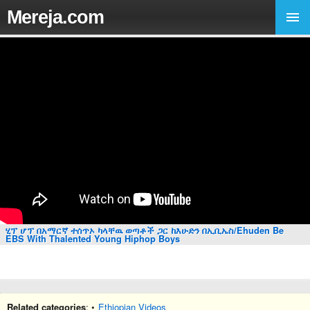
Mereja.com
ሂፕ ሆፕ በአማርኛ ተሰጥኦ ካላቸዉ ወጣቶች ጋር ከእሁድን በኢቢኤስ/Ehuden Be
EBS With Thalented Young Hiphop Boys
Related categories
: •
Ethiopian Videos