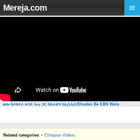
Mereja.com
ዉሎ ከዶክተሩ ወንደ ላጤ ጋር ከእሁድን በኢቢኤስ/Ehuden Be EBS Welo
Related categories
: •
Ethiopian Videos