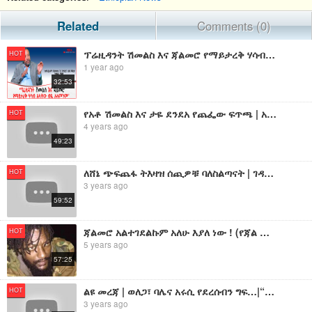
Related
Comments (0)
ፕሬዚዳንት ሽመልስ እና ጃልመሮ የማይታረቅ ሃሳብ አላቸው ብዬ አላምንም
HOT
1 year ago
32:53
የአቶ ሽመልስ እና ታዬ ደንደአ የጨፌው ፍጥጫ | አቶ ሽመልስ እና ሸኔ ተጠሪነታቸው ለ አልሲሲ ወይስ ለኢትዮጵያ? | ሱማሊያን በመጠቀም ኢትዮጵያን ማተራመስ
HOT
4 years ago
49:23
ለሸኔ ጭፍጨፋ ትእዛዝ ሰጪዎቹ ባለስልጣናት | ገዳዮቹ እነ ሽመልስ ያሰለጠኗቸው ሚሊሻዎች ናቸው | ሽመልስ አብዲሳ ከስልጣኑ መነሳት አለበት
HOT
3 years ago
59:52
ጃልመሮ አልተገደልኩም አለሁ እያለ ነው ! (የጃል ማሮ ቃለ ምልልስ በአማርኛ)
HOT
5 years ago
57:25
ልዩ መረጃ | ወለጋ፣ ባሌና አሩሲ የደረሰብን ግፍ…|“ጃልመሮ አስማተኛ ነው”ብሎ የሚያምን ጀነራል አለ
HOT
3 years ago