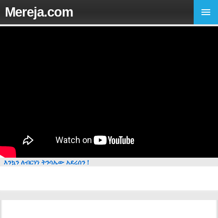
Mereja.com
እንኳን ለብርሃነ ትንሳኤው አደረሰን !