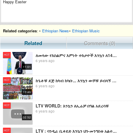
Happy Easter
Related categories
: •
Ethiopian News
•
Ethiopian Music
Related
Comments (0)
ለመላው የእስልምና እምነት ተከታዮች እንኳን ለ1441ኛ ዓመተ ሂጅራ ኢድ አል ፈጥር በሰላም አደረሳችሁ ፤ አደረሰን ። ኢድ ሙባረክ ።
HOT
6 years ago
11:01
ከጌቶቹ ደጅ ከካብ ከካቡ... እንኳን ውሾቹ ይብላኝ እባቡ...
HOT
6 years ago
13:49
LTV WORLD: እንኳን ለኢሬቻ በዓል አደረሳቹ
HOT
6 years ago
02:52
LTV : ባንዲራ ቢቀደድ እንኳን ህገ-መንግስቱ አልተጣሰም
HOT