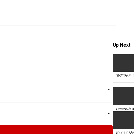
video
Specify
Reason
Up Next
Cancel
Report th
በኮምቦልቻ 
የመውሊድ በ
የቡራዩና አካ