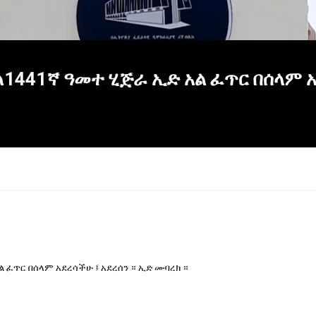
1441ኛ ዓመተ ሂጅራ ኢድ አል ፈጥር በሰላም አ
 ፈጥር በሰላም አደረሳችሁ ፤ አደረሰን ። ኢድ ሙባረክ ።
×
Report
this