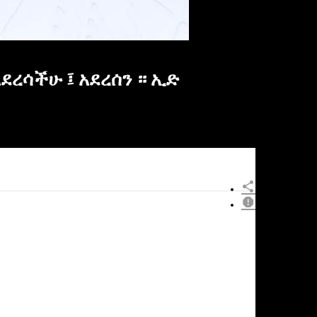
ደረሳችሁ ፤ አደረሰን ። ኢድ