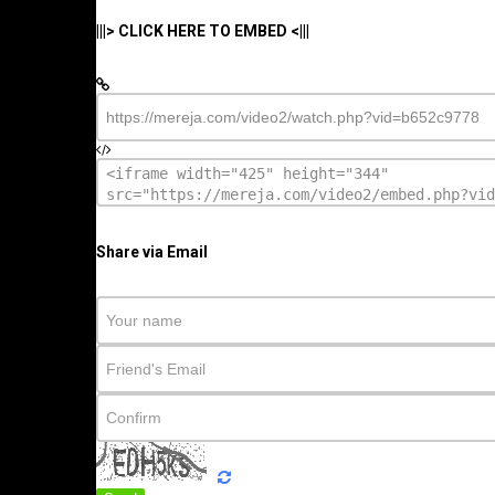
|||> CLICK HERE TO EMBED <|||
Share via Email