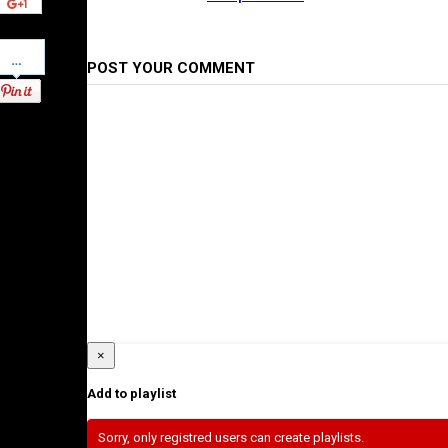
Pinterest
POST YOUR COMMENT
×
Add to playlist
Sorry, only registred users can create playlists.