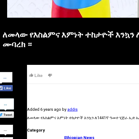
ለመላው የእስልምና እምነት ተከታዮች እንኳን ለ
ሙባረክ ።
Share
Like
on
Facebook
Share
on
Added
6 years ago
by
addis
Twitter
ለመላው የእስልምና እምነት ተከታዮች እንኳን ለ1441ኛ ዓመተ ሂጅራ ኢድ አል
Share
Category
on
Google+
Ethiopian News