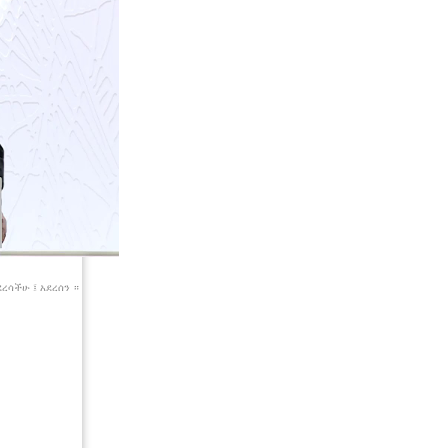
ረሳችሁ ፤ አደረሰን ።