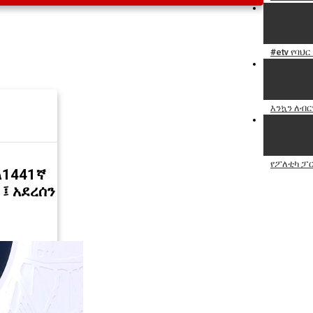
#etv የባህ
እንኳን ለብር
የፖለቲካ ፓ
ለ1441ኛ
፤ አደረሰን