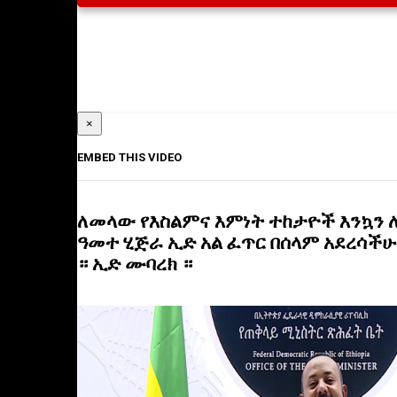
×
EMBED THIS VIDEO
ለመላው የእስልምና እምነት ተከታዮች እንኳን 
ዓመተ ሂጅራ ኢድ አል ፈጥር በሰላም አደረሳችሁ 
። ኢድ ሙባረክ ።