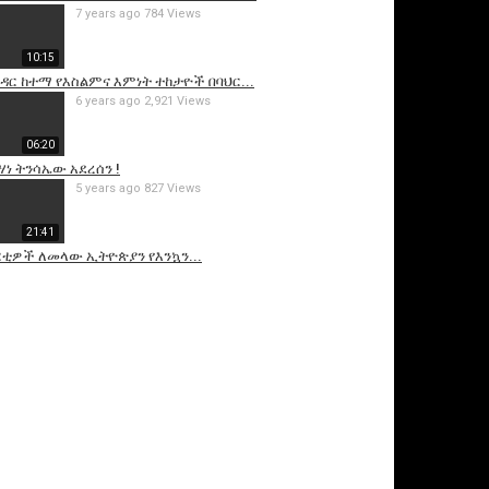
7 years ago
784 Views
10:15
ር ዳር ከተማ የእስልምና እምነት ተከታዮች በባህር...
6 years ago
2,921 Views
06:20
ሃነ ትንሳኤው አደረሰን !
5 years ago
827 Views
21:41
ርቲዎች ለመላው ኢትዮጵያን የእንኳን...