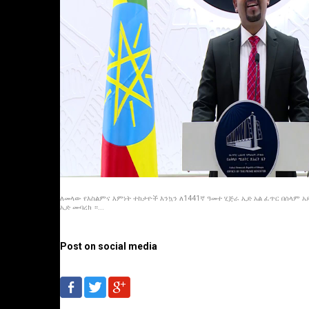
ለመላው የእስልምና እምነት ተከታዮች እንኳን ለ1441ኛ ዓመተ ሂጅራ ኢድ አል ፈጥር በሰላም አደ
ኢድ ሙባረክ ።...
Post on social media