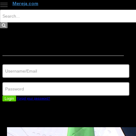
Mereja.com
×
Close
Sign in
Username/Email
Password
Login
Forgot your password?