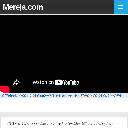
Mereja.com
በማዕከላዊ ጎንደር ዞን የተፈጠረውን ግጭት አስመልክቶ ከምሁራን ጋር የተደረገ ውይይት
በማዕከላዊ ጎንደር ዞን የተፈጠረውን ግጭት አስመልክቶ ከምሁራን ጋር የተደረገ