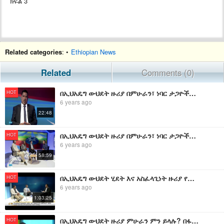
ክፍል 3
Related categories
: •
Ethiopian News
Related
Comments (0)
በኢህአዴግ ውህደት ዙሪያ በምሁራን፣ ነባር ታጋዮችና አባል መካከል የተደረገ ውይይት ክፍል 1
HOT
6 years ago
22:48
በኢህአዴግ ውህደት ዙሪያ በምሁራን፣ ነባር ታጋዮችና አባል መካከል የተደረገ ውይይት
HOT
6 years ago
58:59
በኢህአዴግ ውህደት ሂደት እና አስፈላጊነት ዙሪያ የተደረገ ውይይት
HOT
6 years ago
1:03:25
በኢህአዴግ ውህደት ዙሪያ ምሁራን ምን ይላሉ? በፋና ቴልቪዥን ስቱዲዮ የተደረገ ውይይት
HOT