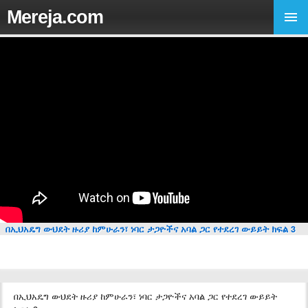
Mereja.com
በኢህአዴግ ውህደት ዙሪያ ከምሁራን፣ ነባር ታጋዮችና አባል ጋር የተደረገ ውይይት ክፍል 3
በኢህአዴግ ውህደት ዙሪያ ከምሁራን፣ ነባር ታጋዮችና አባል ጋር የተደረገ ውይይት