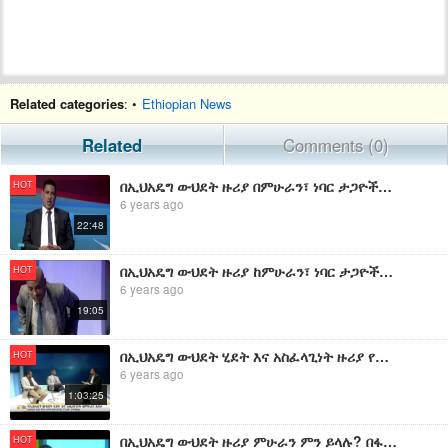
Related categories
: •
Ethiopian News
Related
Comments (0)
በኢህአዴግ ውህደት ዙሪያ በምሁራን፣ ነባር ታጋዮችና አባል መካከል የተደረገ ውይይት ክፍል 1
HOT
6 years ago
22:48
በኢህአዴግ ውህደት ዙሪያ ከምሁራን፣ ነባር ታጋዮችና አባል ጋር የተደረገ ውይይት ክፍል 3
HOT
6 years ago
19:05
በኢህአዴግ ውህደት ሂደት እና አስፈላጊነት ዙሪያ የተደረገ ውይይት
HOT
6 years ago
1:03:25
በኢህአዴግ ውህደት ዙሪያ ምሁራን ምን ይላሉ? በፋና ቴልቪዥን ስቱዲዮ የተደረገ ውይይት
HOT