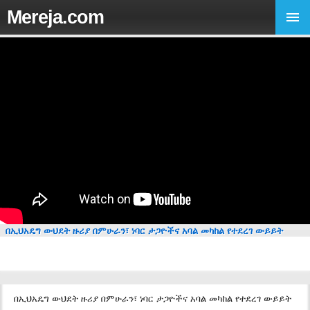
Mereja.com
በኢህአዴግ ውህደት ዙሪያ በምሁራን፣ ነባር ታጋዮችና አባል መካከል የተደረገ ውይይት
በኢህአዴግ ውህደት ዙሪያ በምሁራን፣ ነባር ታጋዮችና አባል መካከል የተደረገ ውይይት