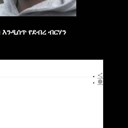
 እንዲሰጥ የደብረ ብርሃን