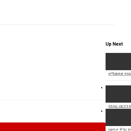
video
Specify
Reason
Up Next
Cancel
Report th
በማዕከላዊ ጎንደ
የደብረ ብርሃን 
በፀጥታ ችግር 