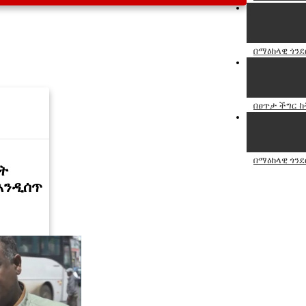
በማዕከላዊ ጎንደ
በፀጥታ ችግር 
በማዕከላዊ ጎንደ
ት
እንዲሰጥ