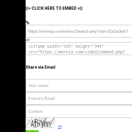
|||> CLICK HERE TO EMBED <|||
Share via Email