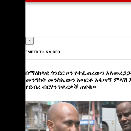
×
EMBED THIS VIDEO
በማዕከላዊ ጎንደር ዞን የተፈጠረውን አለመረጋጋ
መንግስት መንስኤውን አጣርቶ አፋጣኝ ምላሽ 
የደብረ ብርሃን ነዋሪዎች ጠየቁ።