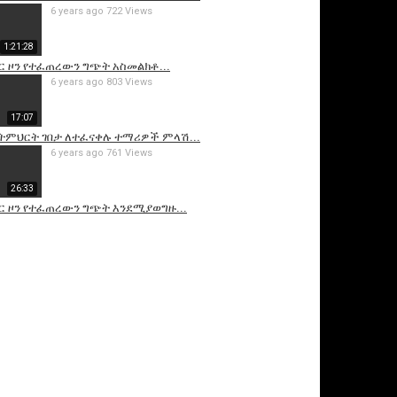
6 years ago
722 Views
1:21:28
ር ዞን የተፈጠረውን ግጭት አስመልክቶ...
6 years ago
803 Views
17:07
ከትምህርት ገበታ ለተፈናቀሉ ተማሪዎች ምላሽ...
6 years ago
761 Views
26:33
ር ዞን የተፈጠረውን ግጭት እንደሚያወግዙ...