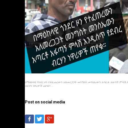
በማዕከላዊ ጎንደር ዞን የተፈጠረውን አለመረጋጋት መንግስት መንስኤውን አጣርቶ አፋጣኝ ምላሽ 
ብርሃን ነዋሪዎች ጠየቁ።...
Post on social media