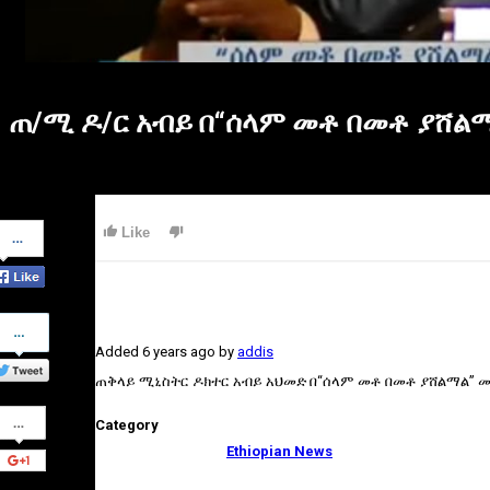
ጠ/ሚ ዶ/ር አብይ በ“ሰላም መቶ በመቶ ያሸልማ
Share
Like
on
Facebook
Share
on
Added
6 years ago
by
addis
Twitter
ጠቅላይ ሚኒስትር ዶክተር አብይ አህመድ በ“ሰላም መቶ በመቶ ያሸልማል” መ
Share
Category
on
Google+
Ethiopian News