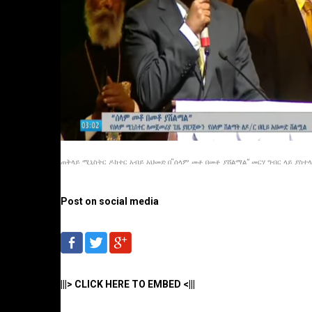
ጠቅላይ ሚኒስትር ዶክተር አብይ አህመድ በ“ሰላም መቶ በመቶ ያሸልማል” መርሃ ግብር ላይ ያስተላለ
Post on social media
|||> CLICK HERE TO EMBED <|||