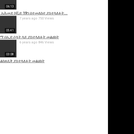
06:13
 አሕመድ ኮቪድ 19ን በተመለከተ ያስተላለፉት...
7 years ago
750 Views
05:41
ኡማ በኢድ ሶላት ላይ ያስተላለፉት መልዕክት
6 years ago
846 Views
03:08
መልከጸዴቅ ያስተላለፉት መልዕክት