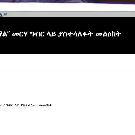
ል” መርሃ ግብር ላይ ያስተላለፉት መልዕክት
ርሃ ግብር ላይ ያስተላለፉት መልዕክት
×
Report
this
video