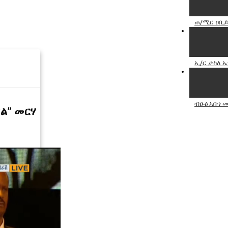
ጠ/ሚር ዐቢይ
ኢ/ር ታከለ 
ብፁዕ አቡነ 
ል” መርሃ