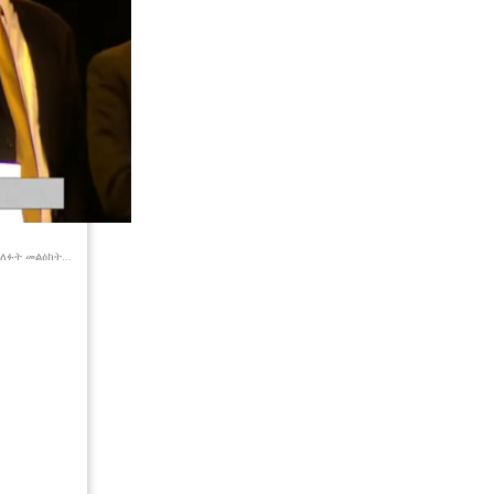
ፉት መልዕክት...