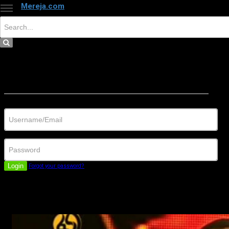
Mereja.com
×
Close
Sign in
Username/Email
Password
Login
Forgot your password?