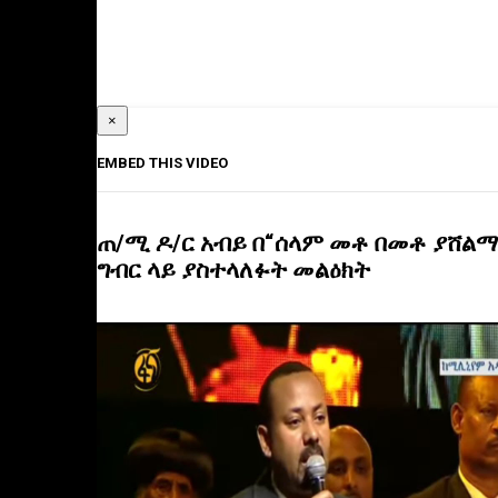
×
EMBED THIS VIDEO
ጠ/ሚ ዶ/ር አብይ በ“ሰላም መቶ በመቶ ያሸልማ
ግብር ላይ ያስተላለፉት መልዕክት