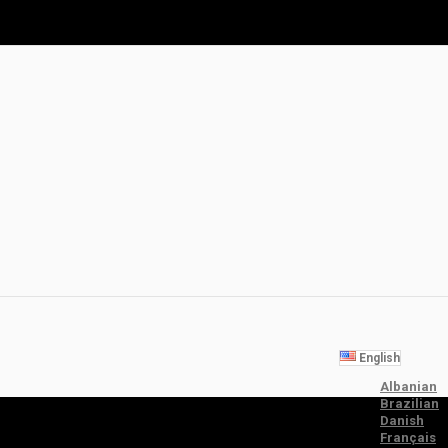
English
Albanian
Brazilian
Danish
Français