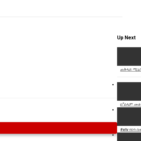
Specify
Reason
Up Next
Cancel
Report th
ጠቅላይ ሚኒስ
በ“ሰላም መቶ 
#etv የበጎ