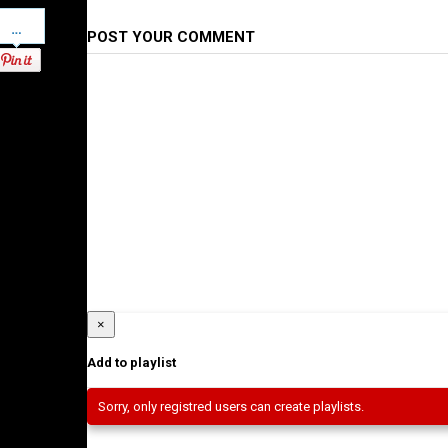
Pinterest
POST YOUR COMMENT
×
Add to playlist
Sorry, only registred users can create playlists.