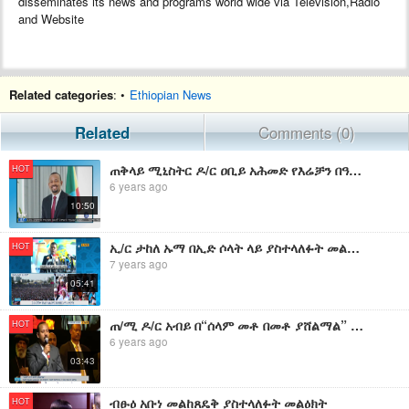
disseminates its news and programs world wide via Television,Radio
and Website
Related categories
: •
Ethiopian News
Related
Comments (0)
ጠቅላይ ሚኒስትር ዶ/ር ዐቢይ አሕመድ የእሬቻን በዓልን አስመልክተው ያስተላለፉት መልዕክት መልዕክት፡-
HOT
6 years ago
10:50
ኢ/ር ታከለ ኡማ በኢድ ሶላት ላይ ያስተላለፉት መልዕክት
HOT
7 years ago
05:41
ጠ/ሚ ዶ/ር አብይ በ“ሰላም መቶ በመቶ ያሸልማል” መርሃ ግብር ላይ ያስተላለፉት መልዕክት
HOT
6 years ago
03:43
ብፁዕ አቡነ መልከጸዴቅ ያስተላለፉት መልዕክት
HOT