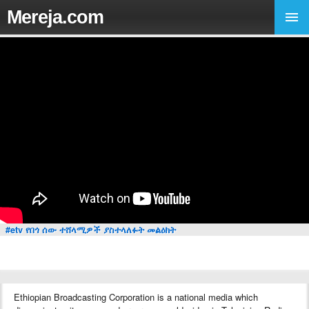
Mereja.com
#etv የበጎ ሰው ተሸላሚዎች ያስተላለፉት መልዕክት
Ethiopian Broadcasting Corporation is a national media which