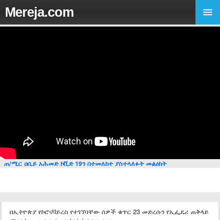
Mereja.com
ጠ/ሚር ዐቢይ አሕመድ ኮቪድ 19ን በተመለከተ ያስተላለፉት መልዕክት
በኢትዮጵያ የኮሮናቫይረስ የተገኘባቸው ሰዎች ቁጥር 23 መድረሱን የኢፌዴሪ ጠቅላይ