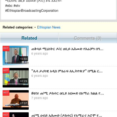
ሚኒስትር ዐቢይ አህመድ (ዶ/ር) ይፋ አደረጉ፡-
#ebc #etv
#EthiopianBroadcastingCorporation
Related categories
: •
Ethiopian News
Related
Comments (0)
ጠቅላይ ሚኒስትር ዶ/ር ዐቢይ አሕመድ የእሬቻን በዓልን አስመልክተው ያስተላለፉት መልዕክት መልዕክት፡-
HOT
6 years ago
10:50
"ሌላ ታሪካዊ አዲስ ምዕራፍ ለኢትዮጵያ" በሚል ርእስ ጠ/ሚ ዐቢይ አሕመድ (ዶክተር) ያስተላለፉት መልዕክት
HOT
6 years ago
02:29
#etv ጠ/ሚ ዶክተር ዐቢይ አህመድ በአማራ ክልል የተሞከረውን የመፈንቅለ መንግስት በተመለከተ ያስተላለፉት መልዕክት
HOT
7 years ago
07:37
ጠ/ሚ ዐብይ አሕመድ (ዶክተር) የአማራና ኦሮሞ የምክክር መድረክ መዝጊያ መርሃ-ግብር ላይ ያስተላለፉት መልዕክት
HOT