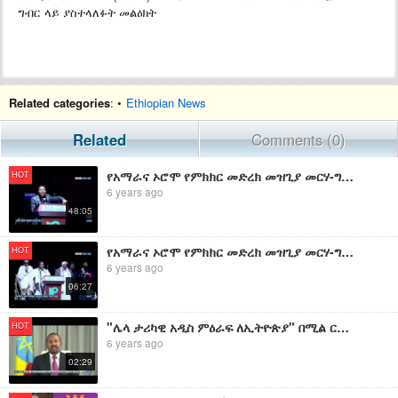
ግብር ላይ ያስተላለፉት መልዕክት
Related categories
: •
Ethiopian News
Related
Comments (0)
የአማራና ኦሮሞ የምክክር መድረክ መዝጊያ መርሃ-ግብር
HOT
6 years ago
48:05
የአማራና ኦሮሞ የምክክር መድረክ መዝጊያ መርሃ-ግብር
HOT
6 years ago
06:27
"ሌላ ታሪካዊ አዲስ ምዕራፍ ለኢትዮጵያ" በሚል ርእስ ጠ/ሚ ዐቢይ አሕመድ (ዶክተር) ያስተላለፉት መልዕክት
HOT
6 years ago
02:29