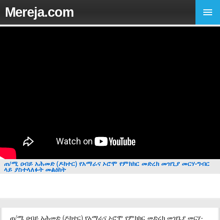
Mereja.com
ጠ/ሚ ዐብይ አሕመድ (ዶክተር) የአማራና ኦሮሞ የምክክር መድረክ መዝጊያ መርሃ-ግብር
ላይ ያስተላለፉት መልዕክት
ጠ/ሚ ዐብይ አሕመድ (ዶክተር) የአማራና ኦሮሞ የምክክር መድረክ መዝጊያ መርሃ-