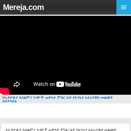
Mereja.com
የኢትዮጵያ እስልምና ጉዳዮች ጠቅላይ ምክር ቤት የእንኳን አደረሳቹህ መልዕክት
አስተላለፈ
የኢትዮጵያ እስልምና ጉዳዮች ጠቅላይ ምክር ቤት የእንኳን አደረሳቹህ መልዕክት