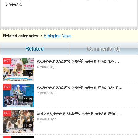
አስተላለፈ
Related categories
: •
Ethiopian News
Related
Comments (0)
የኢትዮጵያ እስልምና ጉዳዮች ጠቅላይ ምክር ቤት መልዕክት
HOT
6 years ago
05:15
የኢትዮጵያ እስልምና ጉዳዮች ጠቅላይ ምክር ቤት ፕሬዚዳንት የኢድ መልዕክት
HOT
7 years ago
08:15
#etv የኢትዮጵያ እስልምና ጉዳዮች ጠቅላይ ምክር ቤት ፕሬዚዳንት ተወካይ ሼህ ሰዒድ አህመድ ሙስጠፋ መልዕክት
HOT
6 years ago
11:55