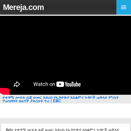
Mereja.com
ተቀዳሚ ሙፍቲ ሐጂ ዑመር እድሪስ የኢትዮጵያ እስልምና ጉዳዮች ጠቅላይ ም/ቤት
ፕሬዝዳንት ለዜጎች ያቀረቡት ጥሪ | EBC
#etv ተቀዳሚ ሙፍቲ ሐጂ ዑመር እድሪስ የኢትዮጵያ እስልምና ጉዳዮች ጠቅላይ