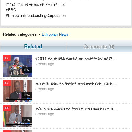
ም/ቤት ፕሬዝዳንት ለዜጎች ያቀረቡት ጥሪ
#EBC
#EthiopianBroadcastingCorporation
Related categories
: •
Ethiopian News
Related
Comments (0)
የ2011 የኢድ በዓል የሙስሊሙ አንድነት እና ሰላም የታየበት ነው- የኢትዮጵያ እስልምና ጉዳዮች ጠቅላይ ምክር ቤት ፕሬዝዳንት|#Walta_TV
HOT
7 years ago
03:56
ቄስ ዮናስ ይገዙ የኢትዮጵያ ወንጌላዊት ቤተ ክርስቲያን መካነ ኢየሱስ ፕሬዝዳንት ለዜጎች ያቀረቡት ጥሪ | EBC
HOT
6 years ago
00:57
ዶ/ር ኢያሱ ኤልያስ የኢትዮጵያ ቃለ ህይወት ቤተ ክርስቲያን ፕሬዝዳንት ለዜጎች ያቀረቡት ጥሪ | EBC
HOT
6 years ago
00:39