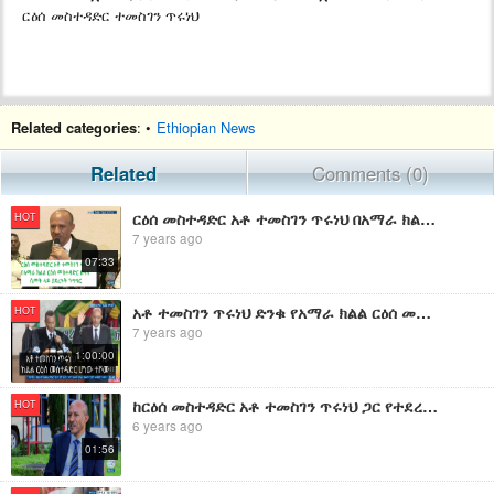
ርዕሰ መስተዳድር ተመስገን ጥሩነህ
Related categories
: •
Ethiopian News
Related
Comments (0)
ርዕሰ መስተዳድር አቶ ተመስገን ጥሩነህ በአማራ ክልል ርዕሰ መስተዳድር በዓለ ሲመት ላይ ያደረጉት ንግግር
HOT
7 years ago
07:33
አቶ ተመስገን ጥሩነህ ድንቁ የአማራ ክልል ርዕሰ መስተዳድር ሆነው ተሾሙ፡፡
HOT
7 years ago
1:00:00
ከርዕሰ መስተዳድር አቶ ተመስገን ጥሩነህ ጋር የተደረገ ቆይታ
HOT
6 years ago
01:56