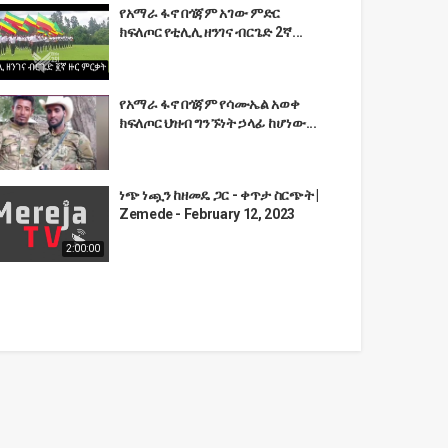
የአማራ ፋኖ በጎጃም አገው ምድር
ክፍለጦር የቲሊሊ ዘንገና ብርጌድ 2ኛ...
የአማራ ፋኖ በጎጃም የሳሙኤል አወቀ
ክፍለጦር ህዝብ ግንኙነት ኃላፊ ከሆነው...
ነጭ ነጯን ከዘመዴ ጋር - ቀጥታ ስርጭት |
Zemede - February 12, 2023
2:00:00