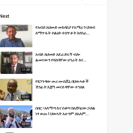
Next
የአብይ አህመድ መከላከያ የአማራን ህዝብ
ለማጥፋት ተልዕኮ ተሰጥቶት እየሰራ...
አብይ አህመድ አደራድሩኝ ብሎ
ልመናውን የላከባቸው ሀገራት እና...
11:39
የዩጋንዳው መሪ ሙሴቬኒ በህወሓቶች
ሽንፈት እጅግ መናደዳቸው ተገለጸ
03:41
ሰበር ፡ አላማጣ እና ሰቆጣ ከአሸባሪው ኃይል
ነፃ ወጡ ፤ ህወሓት አሁንም ለአለም...
05:41