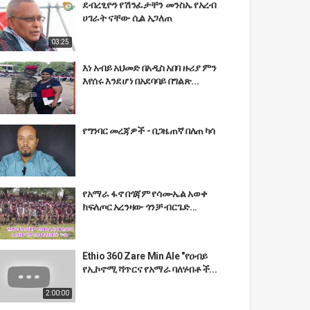
ደብረፂዮን የሽንፈታቸን መንስኤ የአረብ
ሀገራት ናቸው ሲል አጋለጠ
03:25
እነ አብይ አህመድ በአዲስ አበባ ዙሪያ ምን
እየሰሩ እንደሆነ በአደባባይ በግልጽ...
የግንባር መረጃዎች - በጋዜጠኛ በለጠ ካሳ
የአማራ ፋኖ በጎጃም የሳሙኤል አወቀ
ክፍለጦር አረንዛው ጎንቻ ብርጌድ...
Ethio 360 Zare Min Ale "የዐብይ
የኢኮኖሚ ሻጥርና የአማራ ባለሃብቶች...
2:00:00