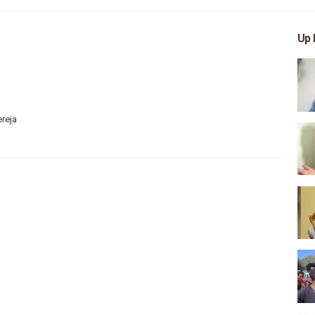
Up 
ereja