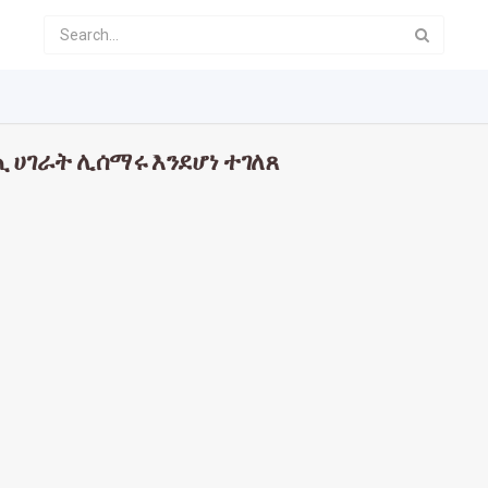
ጪ ሀገራት ሊሰማሩ እንደሆነ ተገለጸ