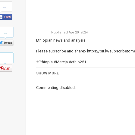
Share
on
Facebook
Share
Published
Apr 20, 2024
on
Twitter
Ethiopian news and analysis
Please subscribe and share:-
https://bit.ly/subscribetom
Pinterest
#Ethiopia #Mereja #ethio251
Category
SHOW MORE
Ethiopian News
Commenting disabled.