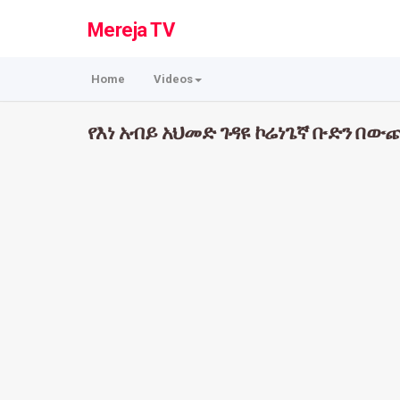
Mereja TV
Home
Videos
የእነ አብይ አህመድ ገዳዩ ኮሬነጌኛ ቡድን በው