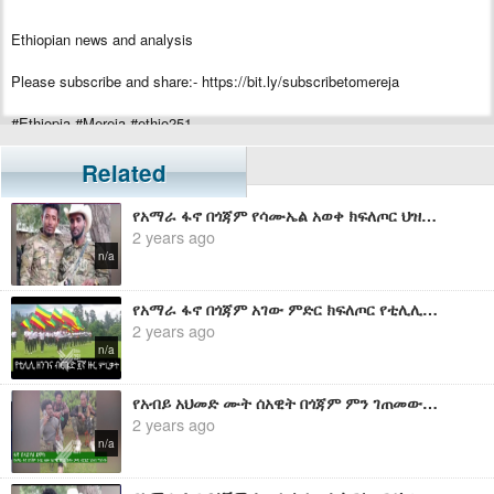
Ethiopian news and analysis
Please subscribe and share:- https://bit.ly/subscribetomereja
#Ethiopia #Mereja #ethio251
Related
የአማራ ፋኖ በጎጃም የሳሙኤል አወቀ ክፍለጦር ህዝብ ግንኙነት ኃላፊ ከሆነው ፋኖ ባዬ ደሳለኝ ጋር የተደረገ ቆይታ
2 years ago
n/a
የአማራ ፋኖ በጎጃም አገው ምድር ክፍለጦር የቲሊሊ ዘንገና ብርጌድ 2ኛ ዙር የምርቃት ስነስርዓት
2 years ago
n/a
የአብይ አህመድ ሙት ሰአዊት በጎጃም ምን ገጠመው? - ፋኖ በላይነህ ደምስ የአማራ ፋኖ በጎጃም በ/ዘለቀ ክ/ጦር ደ/ጠላት ጮቄ ብርጌድ ህ/ግንኙነት የሰጠው ማብ
2 years ago
n/a