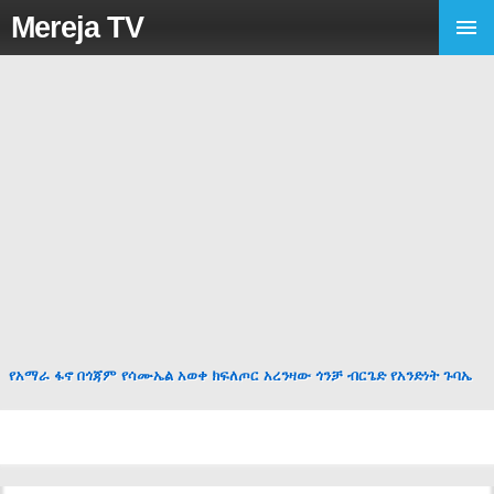
Mereja TV
የአማራ ፋኖ በጎጃም የሳሙኤል አወቀ ክፍለጦር አረንዛው ጎንቻ ብርጌድ የአንድነት ጉባኤ