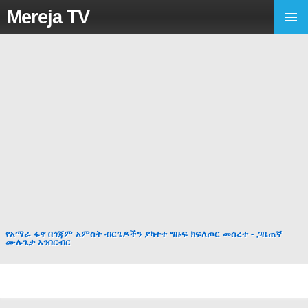
Mereja TV
የአማራ ፋኖ በጎጃም አምስት ብርጌዶችን ያካተተ ግዙፍ ክፍለጦር መሰረተ - ጋዜጠኛ
ሙሉጌታ አንበርብር