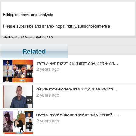
Ethiopian news and analysis
Please subscribe and share:- https://bit.ly/subscribetomereja
#Ethiopia #Mereja #ethio360
Related
የአማራ ፋኖ የጎጃም ዕዝ በጎጃም ሰከላ ተገኝቶ በዓሉን በደመቀ ሁኔታ አክብሯል፤ ፋኖ ባለበት ሁሉ ሰላም መሆኑንም አስመስክሯል - ሙሉጌታ አንበርብር
2 years ago
n/a
ስትያዙ የምትቅለሰለሱ ባንዳ የሚሊሻ እና የአድማ ብተና አባላቶች ይህ መልዕክት ለእናንተ ነው - ጋዜጠኛ ሙሉጌታ አንበርብር
2 years ago
n/a
በአማራ ጥላቻ የሰከረው ጌታቸው ጉዲና ማነው? - ጋዜጠኛ ሙሉጌታ አንበርብር ስለግለሰቡ ማንነት በሰፊው ዳሶታል
2 years ago
n/a