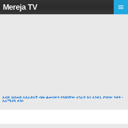
Mereja TV
አብይ አህመድ አደራድሩኝ ብሎ ልመናውን የላከባቸው ሀገራት እና አንቶኒ ያሳየው ንቀት -
ኤርሚያስ ለገሰ