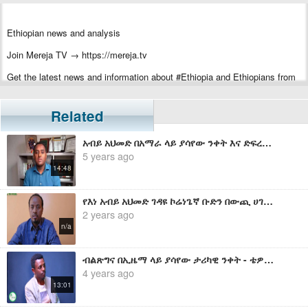
Ethiopian news and analysis
Join Mereja TV → https://mereja.tv
Get the latest news and information about #Ethiopia and Ethiopians from
#Mereja
For inquiry or additional information, visit Mereja.com
Related
Mereja presents Ethiopian news, Ethiopian music, sports, arts, and
አብይ አህመድ በአማራ ላይ ያሳየው ንቀት እና ድፍረት - ሀብታሙ አያሌው
entertainment
5 years ago
14:48
የእነ አብይ አህመድ ገዳዩ ኮሬነጌኛ ቡድን በውጪ ሀገራት ሊሰማሩ እንደሆነ ተገለጸ
2 years ago
n/a
ብልጽግና በኢዜማ ላይ ያሳየው ታሪካዊ ንቀት - ቴዎድሮስ አስፋው
4 years ago
13:01