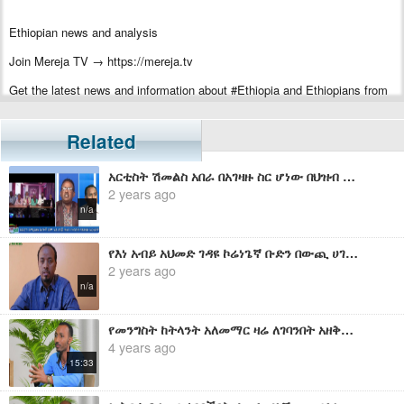
Ethiopian news and analysis
Join Mereja TV → https://mereja.tv
Get the latest news and information about #Ethiopia and Ethiopians from
#Mereja
For inquiry or additional information, visit Mereja.com
Related
Mereja presents Ethiopian news, Ethiopian music, sports, arts, and
አርቲስት ሽመልስ አበራ በአገዛዙ ስር ሆነው በህዝብ ላይ ክህደት እየፈጸሙ ያሉትን ሆድ አደር አርቲስቶች አጋለጠ
entertainment
2 years ago
n/a
የእነ አብይ አህመድ ገዳዩ ኮሬነጌኛ ቡድን በውጪ ሀገራት ሊሰማሩ እንደሆነ ተገለጸ
2 years ago
n/a
የመንግስት ከትላንት አለመማር ዛሬ ለገባንበት አዘቅት ዋነኛ መንስኤ ነው - መ/ር ኃይሌ አወቀ
4 years ago
15:33