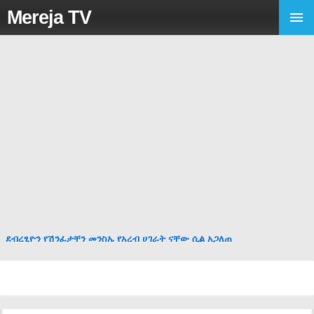
Mereja TV
ደብረፂዮን የሽንፈታቸን መንስኤ የአረብ ሀገራት ናቸው ሲል አጋለጠ