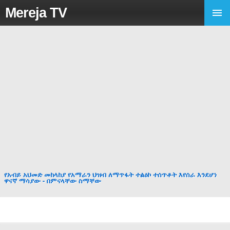
Mereja TV
የአብይ አህመድ መከላከያ የአማራን ህዝብ ለማጥፋት ተልዕኮ ተሰጥቶት እየሰራ እንደሆነ
ዋናኛ ማሳያው - በምናላቸው ስማቸው