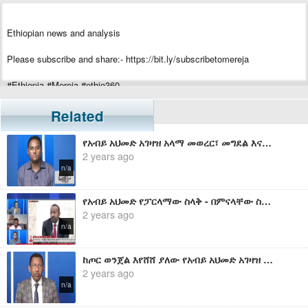
Ethiopian news and analysis
Please subscribe and share:- https://bit.ly/subscribetomereja
#Ethiopia #Mereja #ethio360
Related
የአብይ አህመድ አገዛዝ አላማ መወረር፣ መግደል እና ማፈናቀል እንደሆነ ተናግረናል፤ ለዚህም አንዱ ማሳያው የአውራ ጎዳናው ወረራ ነው - ሀብታሙ አያሌው
2 years ago
n/a
የአብይ አህመድ የፓርላማው ስላቅ - በምናላቸው ስማቸው
2 years ago
n/a
ከጦር ወንጀል እየሸሸ ያለው የአብይ አህመድ አገዛዝ - በምናላቸው ስማቸው
2 years ago
n/a