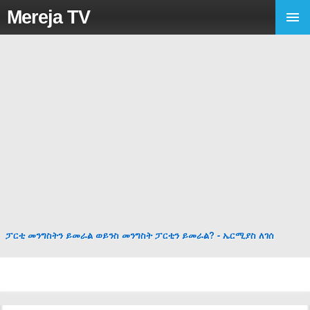
Mereja TV
ፓርቲ መንግስትን ይመራል ወይንስ መንግስት ፓርቲን ይመራል? - ኤርሚያስ ለገሰ