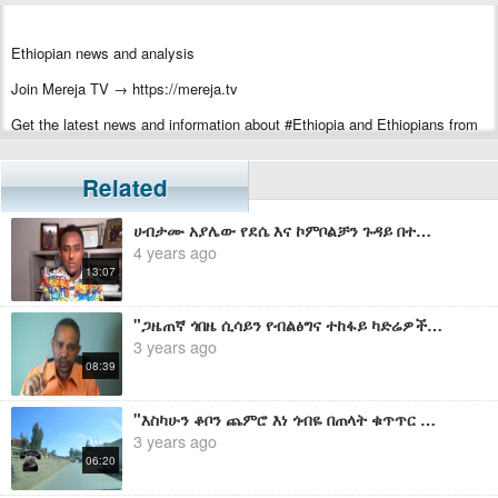
Ethiopian news and analysis
Join Mereja TV → https://mereja.tv
Get the latest news and information about #Ethiopia and Ethiopians from
#Mereja
For inquiry or additional information, visit Mereja.com
Related
Mereja presents Ethiopian news, Ethiopian music, sports, arts, and
ሀብታሙ አያሌው የደሴ እና ኮምቦልቻን ጉዳይ በተመለከተ ለብልጽግና ተከፋይ ካድሬዎች የሰጠው ምላሽ
entertainment
4 years ago
13:07
"ጋዜጠኛ ጎበዜ ሲሳይን የብልፅግና ተከፋይ ካድሬዎች ሊያስበሉት ነው እና ኢትዮጵያውያን ጠብቁት" - ኤርሚያስ ለገሰ
3 years ago
08:39
"እስካሁን ቆቦን ጨምሮ እነ ጎብዬ በጠላት ቁጥጥር ስር ናቸው፤ የብልጽግና ተከፋይ ካድሬዎች እባካችሁ በሀሰት ወሬ አታስበሉን" ከቦታው የተላለፈ መረጃ
3 years ago
06:20