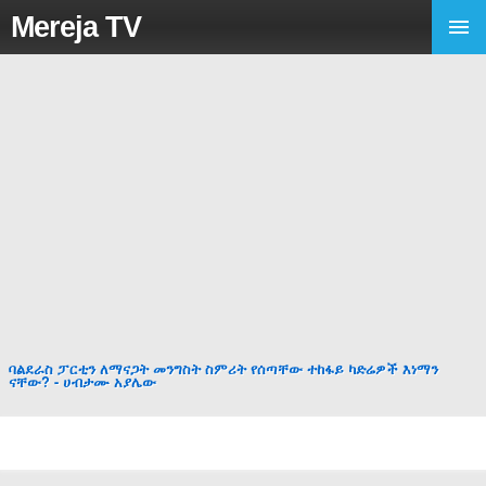
Mereja TV
ባልደራስ ፓርቲን ለማናጋት መንግስት ስምሪት የሰጣቸው ተከፋይ ካድሬዎች እነማን
ናቸው? - ሀብታሙ አያሌው