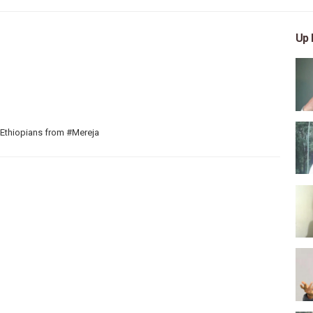
Up 
 Ethiopians from #Mereja
 arts, and entertainment