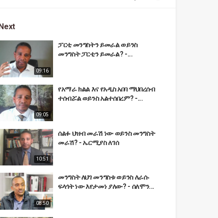
Next
ፓርቲ መንግስትን ይመራል ወይንስ
መንግስት ፓርቲን ይመራል? -...
09:16
የአማራ ክልል እና የአዲስ አበባ ማህበረሰብ
ተሰብሯል ወይንስ አልተሰበረም? -...
09:05
ሰልፉ ህዝብ መራሽ ነው ወይንስ መንግስት
መራሽ? - ኤርሚያስ ለገሰ
10:51
መንግስት ለህገ መንግስቱ ወይንስ ለራሱ
ፍላጎት ነው እየታመነ ያለው? - ሰለሞን...
08:50