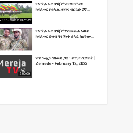
የአማራ ፋኖ በጎጃም አገው ምድር
ክፍለጦር የቲሊሊ ዘንገና ብርጌድ 2ኛ...
የአማራ ፋኖ በጎጃም የሳሙኤል አወቀ
ክፍለጦር ህዝብ ግንኙነት ኃላፊ ከሆነው...
ነጭ ነጯን ከዘመዴ ጋር - ቀጥታ ስርጭት |
Zemede - February 12, 2023
2:00:00