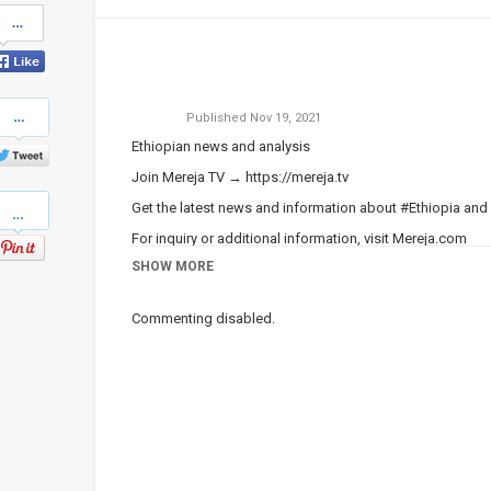
Share
on
Facebook
Share
Published
Nov 19, 2021
on
Twitter
Ethiopian news and analysis
Join Mereja TV →
https://mereja.tv
Pinterest
Get the latest news and information about #Ethiopia and
For inquiry or additional information, visit
Mereja.com
SHOW MORE
Mereja presents Ethiopian news, Ethiopian music, sports,
Category
Ethiopian News
Commenting disabled.