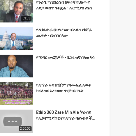
የጉራጌ ማህበረሰብ ከፍተኛ የህልውና
አደጋ ውስጥ ገብቷል - ኤርሚያስ ለገሰ
03:53
የኦህዴድ ፈረስ የሆነው ብአዴን የከሸፈ
ጨዋታ - በአበበ በለው
የግንባር መረጃዎች - በጋዜጠኛ በለጠ ካሳ
የአማራ ፋኖ በጎጃም የሳሙኤል አወቀ
ክፍለጦር አረንዛው ጎንቻ ብርጌድ...
Ethio 360 Zare Min Ale "የዐብይ
የኢኮኖሚ ሻጥርና የአማራ ባለሃብቶች...
2:00:00