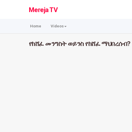
Mereja TV
Home
Videos
የከሸፈ መንግስት ወይንስ የከሸፈ ማህበረሰብ? 