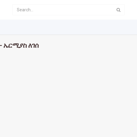
- ኤርሚያስ ለገሰ