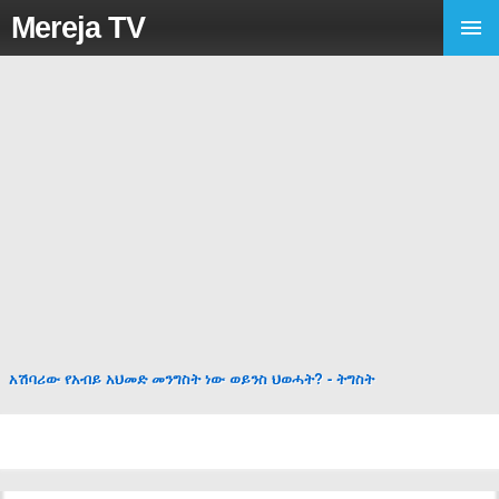
Mereja TV
አሽባሪው የአብይ አህመድ መንግስት ነው ወይንስ ህወሓት? - ትግስት