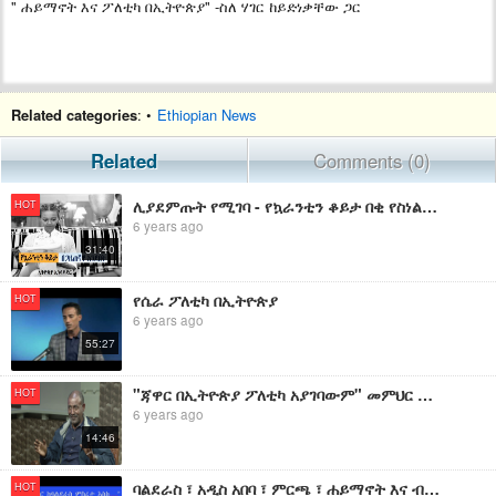
" ሐይማኖት እና ፖለቲካ በኢትዮጵያ" -ስለ ሃገር ከይድነቃቸው ጋር
Related categories
: •
Ethiopian News
Related
Comments (0)
ሊያደምጡት የሚገባ - የኳራንቲን ቆይታ በቂ የስነልቦና ዝግጅት ሳይደረግ ከተገባበት መዘዙ ብዙ ነው - የኳራንቲን ቆይታ በኢትዮጵያ ኢንሳይደር ጋዜጠኛ ሐይማኖት
HOT
6 years ago
31:40
የሴራ ፖለቲካ በኢትዮጵያ
HOT
6 years ago
55:27
"ጃዋር በኢትዮጵያ ፖለቲካ አያገባውም" መምህር ታዬ ቦጋለ- ነጻ ሐሳብ ክፍል 2-ለ
HOT
6 years ago
14:46
ባልደራስ ፣ አዲስ አበባ ፣ ምርጫ ፣ ሐይማኖት እና ብሔር - ከእስክንድር ጋር
HOT