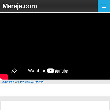
Mereja.com
ሐይማኖት እና ፖለቲካ በኢትዮጵያ"