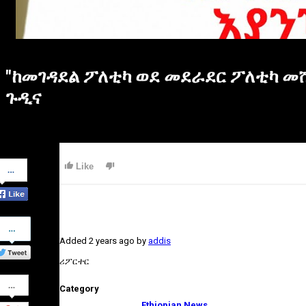
"ከመገዳደል ፖለቲካ ወደ መደራደር ፖለቲካ መሸ
ጉዲና
Share
Like
on
Facebook
Share
on
Added
2 years ago
by
addis
Twitter
ሪፖርተር
Share
Category
on
Google+
Ethiopian News