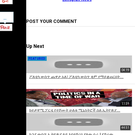
Pinterest
POST YOUR COMMENT
Up Next
FEATURED
04:19
ፖለቲካ ውስጥ ጨዋታ አለ፤ ፖለቲካ ውስጥ ቂም የማይቋጠርበት...
11:59
×
ከተቃዋሚ ፓርቲ የተሾሙት ሁለቱ ሚኒስትሮች ስለ ኢትዮጵያ...
Add
to
playlist
44:51
ኬንያ ውስጥ ኢትዮጵያ ላይ እየተሸረበ ያለው ሴራ | የሽሬው...