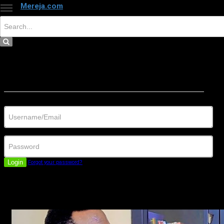
Mereja.com
×
Close
Sign in
Username/Email
Password
Login
Forgot your password?