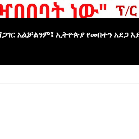
ጋገር አልቻልንም፤ ኢትዮጵያ የመበተን አደጋ እ
×
Report
this