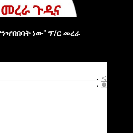
ያንዣበበባት ነው" ፕ/ር መረራ