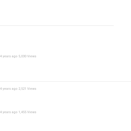
video
Specify
Reason
4 years ago
5,030 Views
Cancel
Report th
4 years ago
2,521 Views
4 years ago
1,455 Views