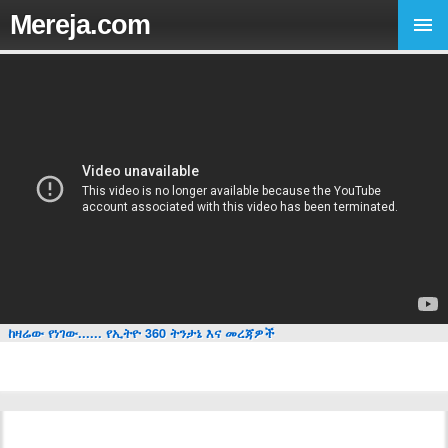
Mereja.com
ከዛሬው የነገው...... የኢትዮ 360 ትንታኔ እና መረጃዎች