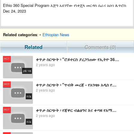
Ethio 360 Special Program እጅግ አደገኛው የነቀጄላ መርዳሳ ሴራና አቡነ ጴጥሮስ
Dec 24, 2023
Related categories
: •
Ethiopian News
Related
Comments (0)
ቀጥታ ስርጭት ፡ "ሮይተርስ ያረጋገጠው የኢትዮ 360 መረጃ እና የዐብይ አህመድ አዲስ ኦፕሬሽን " ፡ የኢትዮ 360 መረጃዎች እና ትንታኔ
HOT
2 years ago
26:16
ቀጥታ ስርጭት ፡ ''ጥብቅ መረጃ - የአገዛዙ አዲስ የጥቃት እቅድ !'' ፡ የኢትዮ 360 መረጃዎች
HOT
2 years ago
n/a
ቀጥታ ስርጭት ፡ የጃዋር ብልፅግና እና ቀጣዩ የአማራ ሕዝብ ድል ፡ የኢትዮ 360 መረጃዎች
HOT
2 years ago
n/a