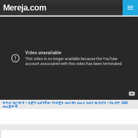
Mereja.com
ቀጥታ ስርጭት ፡ እጅግ አደገኛው የነቀጄላ መርዳሳ ሴራና አቡነ ጴጥሮስ ፡ የኢትዮ 360
መረጃዎች