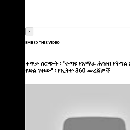
×
EMBED THIS VIDEO
ቀጥታ ስርጭት ፡ ''ቀጣዩ የአማራ ሕዝብ የትግ
የድል ጉዞው'' ፡ የኢትዮ 360 መረጃዎች