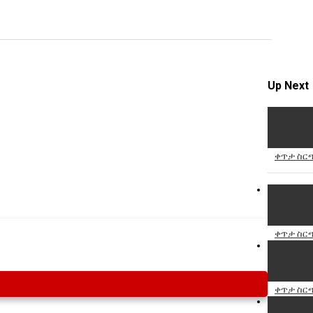
Specify
Reason
Up Next
Cancel
Report th
ቀጥታ ስርጭ
ቀጥታ ስርጭ
ቀጥታ ስርጭ