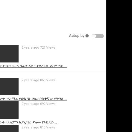
Autoplay
2 years ago
727 Views
is video
ት ፡ በንፁሀን ሰቆቃ ላይ የተደረገው ሹም ሽር...
2 years ago
860 Views
ት ፡ የአማራ የድል ግስጋሴና ሶስተኛው የትግል...
2 years ago
692 Views
ት ፡ አለምን እያነጋገረ ያለው የኦህዴድ...
2 years ago
810 Views