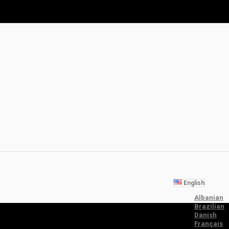
English
Albanian
Brazilian
Danish
Français