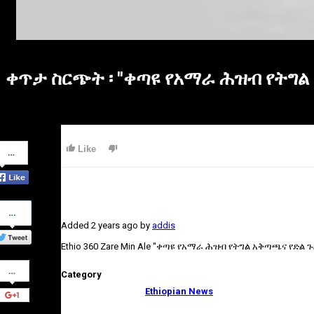
ቀጥታ ስርጭት ፡ ''ቀጣዩ የአማራ ሕዝብ የትግል
Share
Like
on
Facebook
Share
on
Added
2 years ago
by
addis
Twitter
Ethio 360 Zare Min Ale ''ቀጣዩ የአማራ ሕዝብ የትግል አቅጣጫና የድል ጉ
Share
Category
on
Google+
Ethiopian News