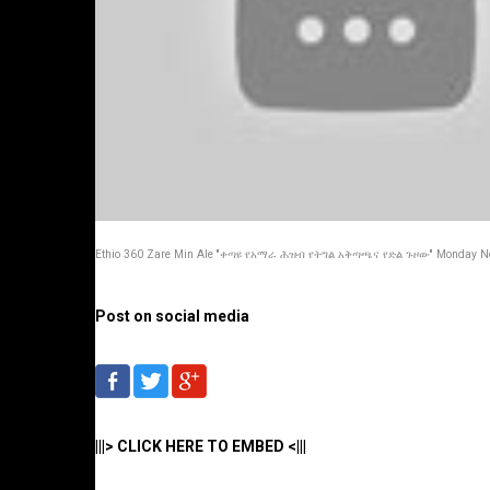
Ethio 360 Zare Min Ale ''ቀጣዩ የአማራ ሕዝብ የትግል አቅጣጫና የድል ጉዞው'' Monday Nov
Post on social media
|||> CLICK HERE TO EMBED <|||