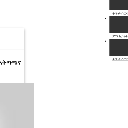
ቀጥታ ስርጭ
ምን አይነት
ቀጥታ ስርጭ
ል አቅጣጫና