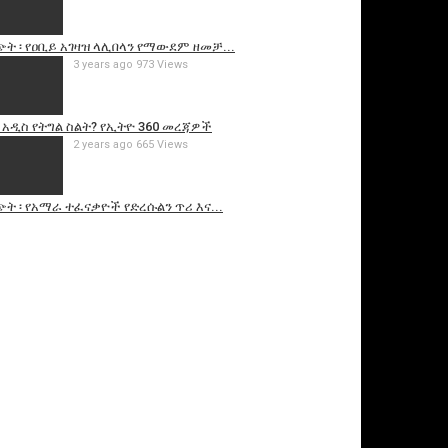
ት ፡ የዐቢይ አገዛዝ ላሊበላን የማውደም ዘመቻ...
3 years ago
973 Views
 አዲስ የትግል ስልት? የኢትዮ 360 መረጃዎች
2 years ago
665 Views
ት ፡ የአማራ ተፈናቃዮች የድረሱልን ጥሪ እና...