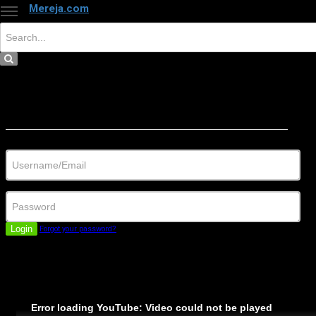
Mereja.com
×
Close
Sign in
Username/Email
Password
Login
Forgot your password?
Error loading YouTube: Video could not be played