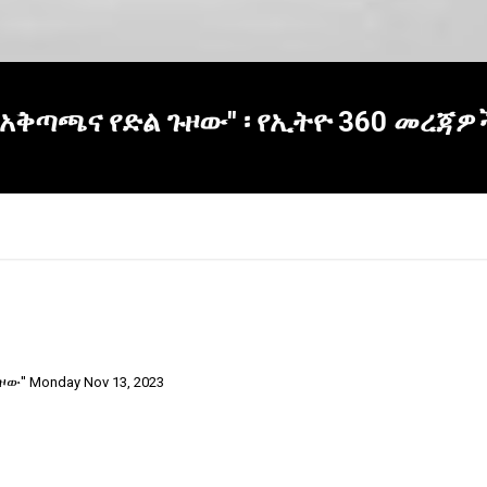
 አቅጣጫና የድል ጉዞው'' ፡ የኢትዮ 360 መረጃዎ
ዞው'' Monday Nov 13, 2023
×
Report
this
video