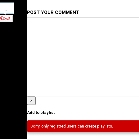
Pinterest
POST YOUR COMMENT
×
Add to playlist
Sorry, only registred users can create playlists.