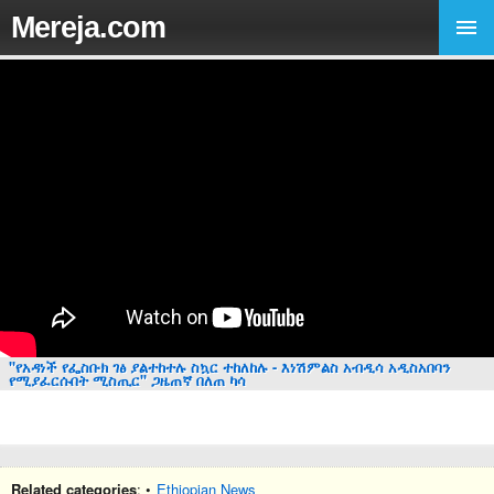
Mereja.com
"የአዳነች የፌስቡክ ገፅ ያልተከተሉ ስኳር ተከለከሉ - እነሽምልስ አብዲሳ አዲስአበባን
የሚያፈርሱበት ሚስጢር'' ጋዜጠኛ በለጠ ካሳ
Related categories
: •
Ethiopian News