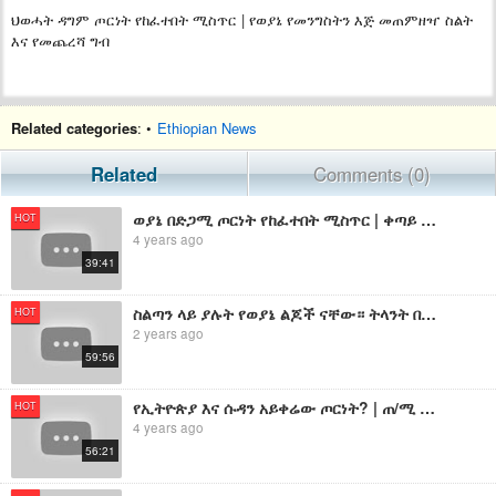
ህወሓት ዳግም ጦርነት የከፈተበት ሚስጥር | የወያኔ የመንግስትን እጅ መጠምዘዣ ስልት
እና የመጨረሻ ግብ
Related categories
: •
Ethiopian News
Related
Comments (0)
ወያኔ በድጋሚ ጦርነት የከፈተበት ሚስጥር | ቀጣይ የህወሓት እንቅስቃሴ እና ስትራቴጂ | ጠ/ሚ አብይ ያጋለጡት የውጭ ሀገራቱ የተመሳጠሩበት ሴራ
HOT
4 years ago
39:41
ስልጣን ላይ ያሉት የወያኔ ልጆች ናቸው። ትላንት በጋራ ጦርነት አውጀዋል። ከባድ አደጋ ተደቅኗል'' አቶ አንዳርጋቸው ጽጌ
HOT
2 years ago
59:56
የኢትዮጵያ እና ሱዳን አይቀሬው ጦርነት? | ጠ/ሚ አብይ እና ኢሳያስ የመከሩበት ጥብቅ ሚስጥር | የህወሓት አጣዬ የመግባት ሩጫ ሚስጥር
HOT
4 years ago
56:21