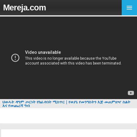
Mereja.com
ህወሓት ዳግም ጦርነት የከፈተበት ሚስጥር | የወያኔ የመንግስትን እጅ መጠምዘዣ ስልት
እና የመጨረሻ ግብ