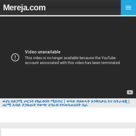
Mereja.com
ወያኔ በድጋሚ ጦርነት የከፈተበት ሚስጥር | ቀጣይ የህወሓት እንቅስቃሴ እና ስትራቴጂ |
ጠ/ሚ አብይ ያጋለጡት የውጭ ሀገራቱ የተመሳጠሩበት ሴራ