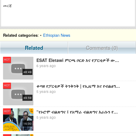
መረጃ
Related categories
: •
Ethiopian News
Related
Comments (0)
ESAT Eletawi ምርጫ ቦርድ እና የፓርቲዎች ውዝግብ Wed 04 Sep 2019
HOT
6 years ago
48:49
ቀጣዩ የፓርቲዎች ትንቅንቅ | የኢዜማ እና የብልፅግና ጥል እና ውዝግብ የሚጠቅመው ለአክራሪ ብሔርተኞች ነው
HOT
5 years ago
49:59
“የኦሮሞ ብልጽግና ፤ የአማራ ብልጽግና እራሱን የቻለ አይደለም ብልጽግና አንድ ነው” - አቶ ታዬ ደንደአ የኦሮሚያ ብልፅግና ፓርቲ ህዝብ ግንኙነት ሀላፊ
HOT
5 years ago
16:00