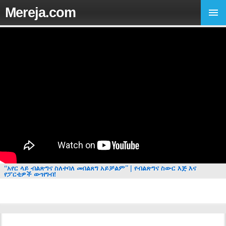
Mereja.com
“አየር ላይ ብልጽግና ስለተባለ መበልጸግ አይቻልም” | የብልጽግና ስውር እጅ እና
የፓርቲዎች ውዝግብ!