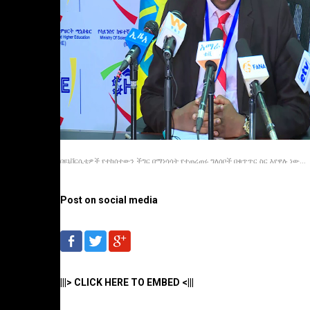
በዩኒቨርሲቲዎች የተከሰተውን ችግር በማነሳሳት የተጠረጠሩ ግለሰቦች በቁጥጥር ስር እየዋሉ ነው...
Post on social media
|||> CLICK HERE TO EMBED <|||