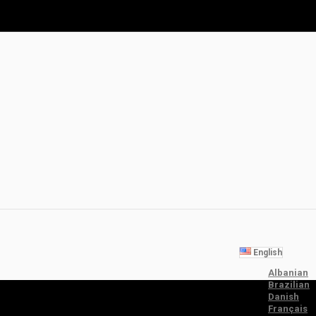
English
Albanian
Brazilian
Danish
Français