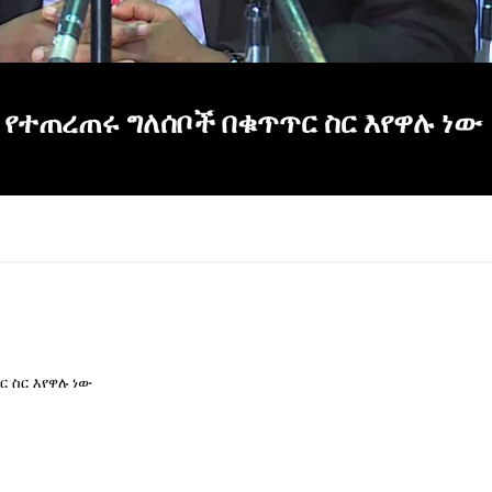
የተጠረጠሩ ግለሰቦች በቁጥጥር ስር እየዋሉ ነው
 ስር እየዋሉ ነው
×
Report
this
video