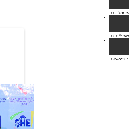
በቢሾፍቱ ባለ
በሰዎች ግድያ
በድሬዳዋ ሰሞ