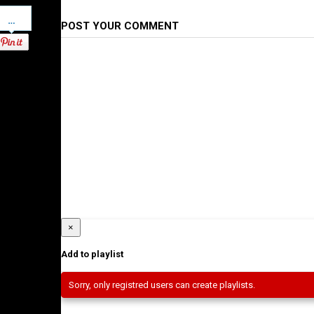
Pinterest
POST YOUR COMMENT
×
Add to playlist
Sorry, only registred users can create playlists.