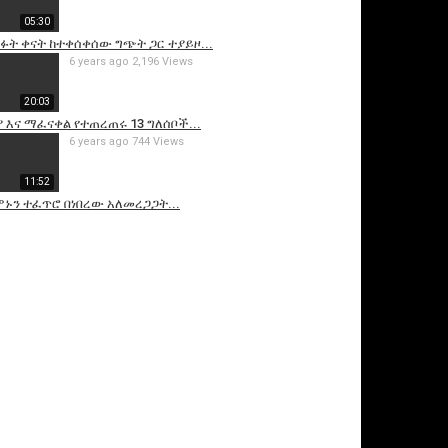
05:30
ፉት ቀናት ከተቀሰቀሰው ግጭት ጋር ተያይዞ...
6 years ago
2,196 Views
20:03
 እና ማፈናቀል የተጠረጠሩ 13 ግለሰቦች...
6 years ago
744 Views
11:52
ኑን ተፈጥሮ በነበረው አለመረጋጋት...