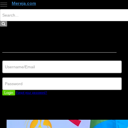
Mereja.com
×
Close
Sign in
Username/Email
Password
Login
Forgot your password?