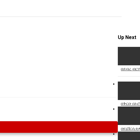
Specify
Reason
Up Next
Cancel
Report th
በደብረ ብርሃ
በቅርቡ በኦ
በዩኒቨርሲቲዎ