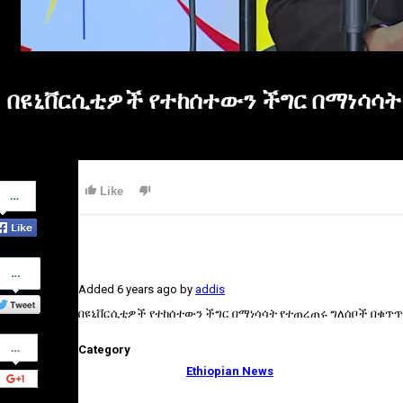
በዩኒቨርሲቲዎች የተከሰተውን ችግር በማነሳሳት 
Share
Like
on
Facebook
Share
on
Added
6 years ago
by
addis
Twitter
በዩኒቨርሲቲዎች የተከሰተውን ችግር በማነሳሳት የተጠረጠሩ ግለሰቦች በቁጥጥር
Share
Category
on
Google+
Ethiopian News