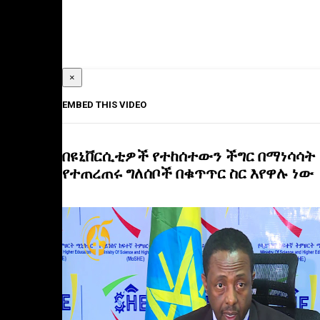
×
EMBED THIS VIDEO
በዩኒቨርሲቲዎች የተከሰተውን ችግር በማነሳሳት
የተጠረጠሩ ግለሰቦች በቁጥጥር ስር እየዋሉ ነው