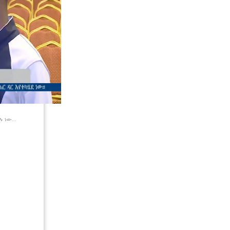
 ነው...