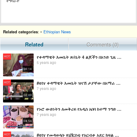
ተግባራት
Related categories
: •
Ethiopian News
Related
Comments (0)
የቀዳማዊት እመቤት ጽ/ቤት 4 ልጆችን በአንድ ጊዜ ለተገላገለች የሰመራ ነዋሪ የህጻናቶቹን የህክምና ወጪ 700 000 ብር ሸፍኗል፡፡
HOT
5 years ago
06:14
#etv ቀዳማዊት እመቤት ዝናሽ ታያቸው በአማራ ክልል ሁለት የሁለተኛ ደረጃ ት/ቤቶችን ለማስገንባት የመሰረተ ድንጋይ አስቀመጡ፡፡
HOT
7 years ago
02:49
የኑሮ ውድነትን ለመቅረፍ የአዲስ አበባ ከተማ ንግድ ቢሮ ውሳኔ
7 years ago
04:54
#etv የመዳወላቡ ዩኒቨርስቲ የአርብቶ አደር ክፍል ችግር ለመቅረፍ እየሰራ ነው፡፡
HOT