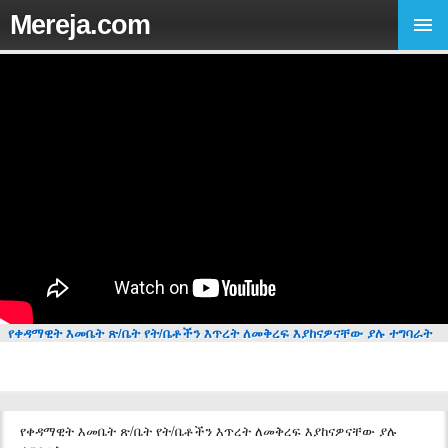
Mereja.com
የቀዳማዊት እመቤት ጽ/ቤት የት/ቤቶችን እጥረት ለመቅረፍ እያከናዎናቸው ያሉ ተግባራት
የቀዳማዊት እመቤት ጽ/ቤት የት/ቤቶችን እጥረት ለመቅረፍ እያከናዎናቸው ያሉ