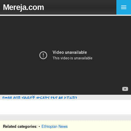
Mereja.com
የመለዩ ለባሽ ብአዴኖች ውርደትና የፋኖ ልዩ ኦፕሬሽን
Related categories
: •
Ethiopian News