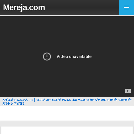
Mereja.com
ኦፕሬሽን ኤርታሌ ••• | የበርሃ መብረቆቹ የአፋር ልዩ ሃይል የህወሓት ጦርን ድባቅ የመቱበት
ድንቅ ኦፕሬሽን