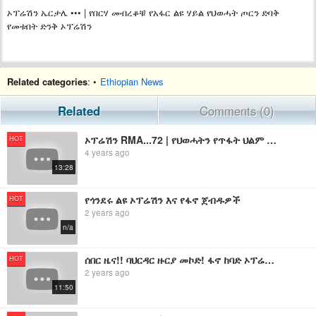
ኦፕሬሽን ኤርታሌ ••• | የበርሃ መብረቆቹ የአፋር ልዩ ሃይል የህወሓት ጦርን ድባቅ
የመቱበት ድንቅ ኦፕሬሽን
Related categories
: •
Ethiopian News
Related
Comments (0)
ኦፕሬሽን RMA...72 | የህወሓትን የጥፋት ህልም ያጨለመው የኢትዮጵያ አየር ሃይል አስደናቂ ኦፕሬሽን
HOT
4 years ago
13:28
የጎንደሩ ልዩ ኦፕሬሽን እና የፋኖ ጀብዱዎች
HOT
2 years ago
n/a
ሰበር ዜና!! ባህርዳር ዙርያ መኮድ! ፋኖ ከባድ ኦፕሬሽን ፈፅሟል!
HOT
2 years ago
11:50