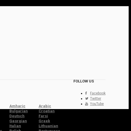
FOLLOW US
Facebook
Twitter
YouTube
Amharic
Arabic
Bulgarian
Croatian
Deutsch
Farsi
Georgian
Greek
Italian
Lithuanian
s
Polish
Portuguese