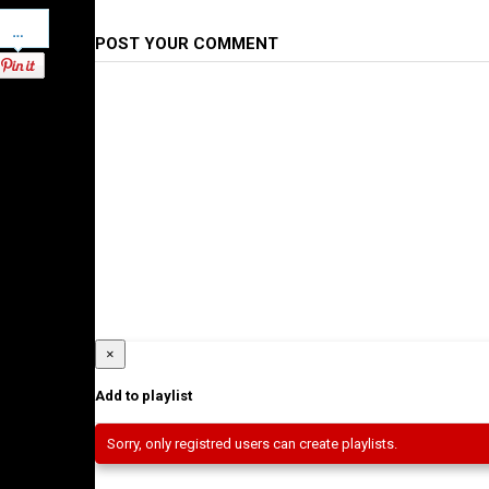
Pinterest
POST YOUR COMMENT
×
Add to playlist
Sorry, only registred users can create playlists.