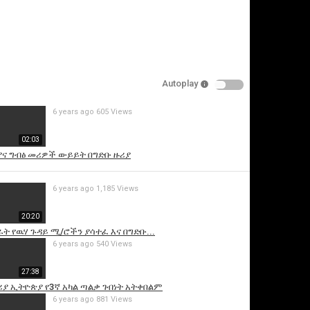
Autoplay
6 years ago
605 Views
is video
02:03
ና ግብፅ መሪዎች ውይይት በግድቡ ዙሪያ
6 years ago
1,185 Views
20:20
ራት የዉሃ ጉዳይ ሚ/ሮችን ያሳተፈ እና በግድቡ...
6 years ago
540 Views
27:38
ሪያ ኢትዮጵያ የ3ኛ አካል ጣልቃ ገብነት አትቀበልም
6 years ago
881 Views