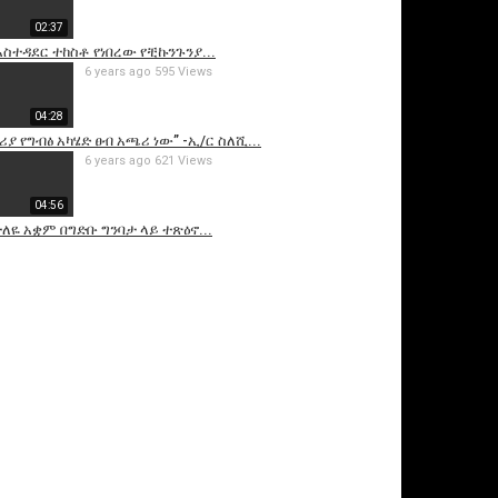
02:37
አስተዳደር ተከስቶ የነበረው የቺኩንጉንያ...
6 years ago
595 Views
04:28
ሪያ የግብፅ አካሄድ ፀብ አጫሪ ነው” -ኢ/ር ስለሺ...
6 years ago
621 Views
04:56
ለዬ አቋም በግድቡ ግንባታ ላይ ተጽዕኖ...