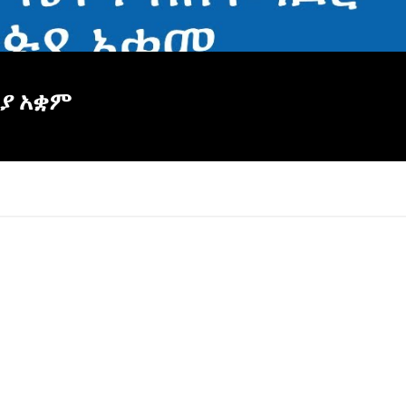
ጵያ አቋም
×
Report
this
video