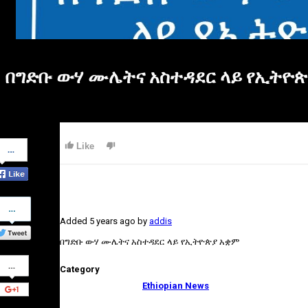
በግድቡ ውሃ ሙሌትና አስተዳደር ላይ የኢትዮ
Share
Like
on
Facebook
Share
on
Added
5 years ago
by
addis
Twitter
በግድቡ ውሃ ሙሌትና አስተዳደር ላይ የኢትዮጵያ አቋም
Share
Category
on
Google+
Ethiopian News