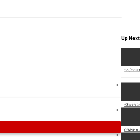
Specify
Reason
Up Next
Cancel
Report th
የኢትዮጵያ
የ3ቱን ሃገ
በግድቡ ዙ