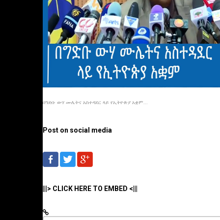
በግድቡ ውሃ ሙሌትና አስተዳደር ላይ የኢትዮጵያ አቋም...
Post on social media
|||> CLICK HERE TO EMBED <|||