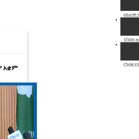
በድሬዳዋ 
‘በግድቡ ዙ
የግብጽ የተ
ያ አቋም