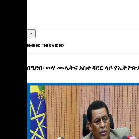
×
EMBED THIS VIDEO
በግድቡ ውሃ ሙሌትና አስተዳደር ላይ የኢትዮጵ