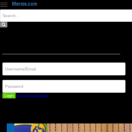
Mereja.com
×
Close
Sign in
Username/Email
Password
Login
Forgot your password?