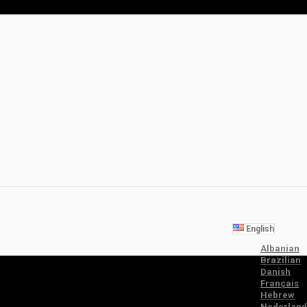
English
Albanian
Brazilian
Danish
Français
Hebrew
Nederland