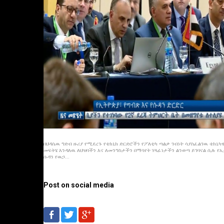
በህዳሴዉ ግድብ ዙሪያ የሚደረጉ የቴክኒክ ድርድሮችን የፖለቲካ ጣልቃ ገብነት ሳያስፈልገዉ ቴክኒካዊ
መፍትሄ እንዳለዉ ለህዝባችን እና ለመንግስታችን በማሳየት ሃላፊነታችን ልንወጣ ይገባናል ሲሉ የ
ሱዳን የዉኃ...
Post on social media