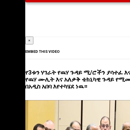
×
EMBED THIS VIDEO
የ3ቱን ሃገራት የዉሃ ጉዳይ ሚ/ሮችን ያሳተፈ እ
የዉሃ ሙሊት እና አለቃቅ ቴክኒካዊ ጉዳይ የሚመ
በአዲስ አበባ እየተካሄደ ነዉ።