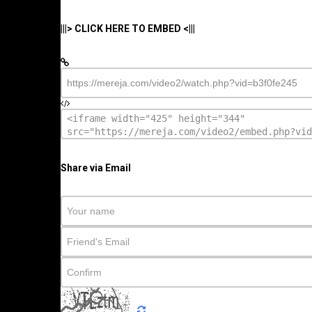
|||> CLICK HERE TO EMBED <|||
Share via Email