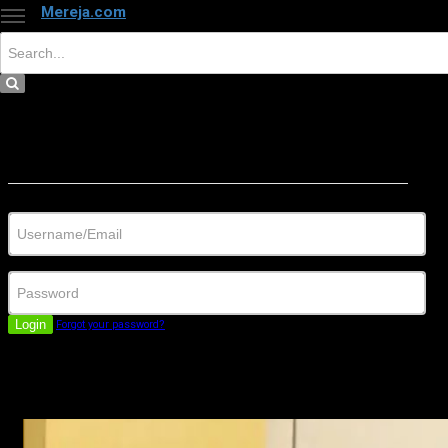
Mereja.com
×
Close
Sign in
Username/Email
Password
Login
Forgot your password?