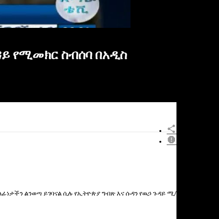
ዳይ የሚመክር ስብሰባ በአዲስ
×
ላፊነታችን ልንወጣ ይገባናል ሲሉ የኢትዮጵያ ግብጽ እና ሱዳን የዉኃ ጉዳይ ሚ/
Report
this