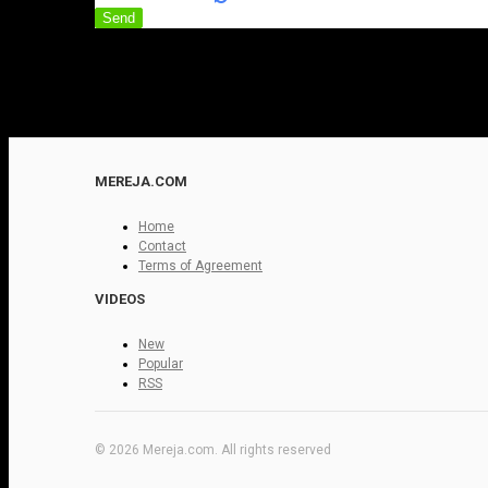
Send
MEREJA.COM
Home
Contact
Terms of Agreement
VIDEOS
New
Popular
RSS
© 2026 Mereja.com. All rights reserved