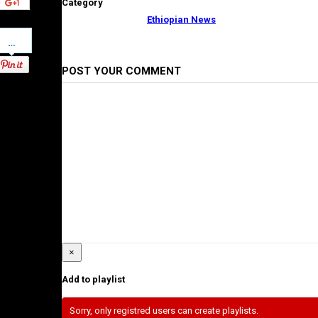
Category
Ethiopian News
Pinterest
POST YOUR COMMENT
×
Add to playlist
Sorry, only registred users can create playlists.