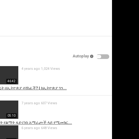
video
Specify
Reason
Autoplay
Cancel
4 years ago
1,024 Views
Report this v
46:42
ት በኢትዮጵያ ተሸነፈች? | ከኢትዮጵያ ጎን...
7 years ago
607 Views
05:10
ራት የልማት ፋይናንስ አማራጮች ላይ የሚመክር...
6 years ago
648 Views