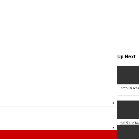
Up Next
አሜሪካ እንዴ
የታዳጊ ሀገ