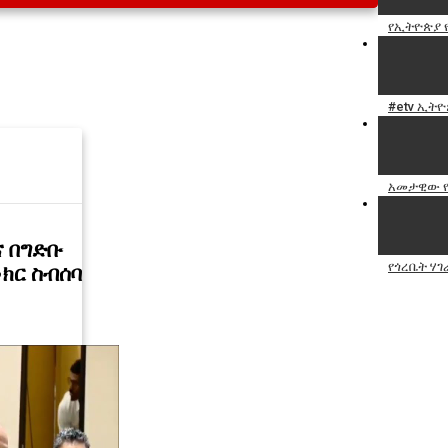
የኢትዮጵያ የ
#etv ኢትዮ
አመታዊው የ
ና በግድቡ
የጎረቤት ሃገ
ክር ስብሰባ