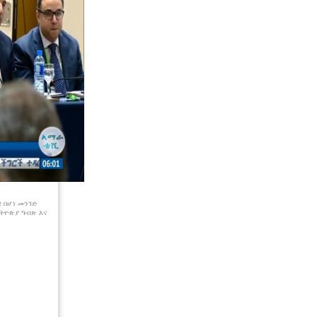
 በሆነ መንገድ
ኢትዮጵያ ግብጽ እና