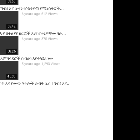
03:53
ግብፅ እና ሱዳን የሶስትዮሽ የሚኒስትሮች...
6 years ago
612 Views
05:42
ጵያ በተለያዩ ዘርፎች እያከናወነቻቸው ባሉ...
6 years ago
375 Views
08:26
አምባሳደሮች ስብሰባ እየተካሄደ ነው
5 years ago
1,293 Views
40:33
ራት እና የውጭ ሃዮሎች ድብቅ ሴራ | ግብፅ እና...