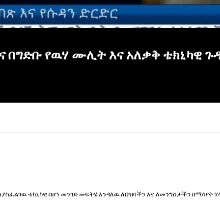
እና በግድቡ የዉሃ ሙሊት እና አለቃቅ ቴክኒካዊ ጉ
ሳያስፈልገዉ ቴክኒካዊ በሆነ መንገድ መፍትሄ እንዳለዉ ለህዝባችን እና ለመንግስታችን በማሳየት ሃ